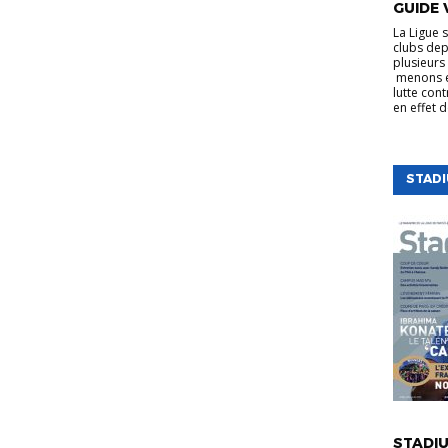
GUIDE 
La Ligue 
clubs dep
plusieurs 
menons e
lutte cont
en effet 
STAD
VIE DE LA
STADIU