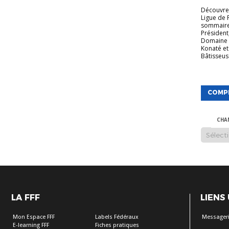
Découvrez
Ligue de 
sommaire
Président
Domaine 
Konaté et
Bâtisseuse
COMP
CHA
LA FFF
LIENS
Mon Espace FFF
Labels Fédéraux
Messageri
E-learning FFF
Fiches pratiques