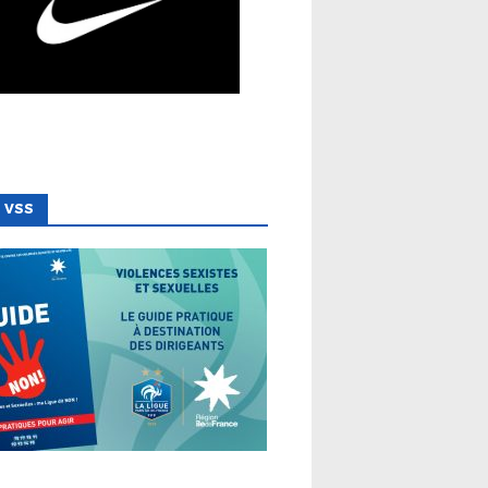
 VSS
 LIGUE
VSS