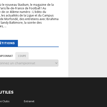
 le nouveau Stadium, le magazine de la
Paris Île-de-France de Football ! Au
 de ce 40ème numéro : L'édito du
, les actualités de la Ligue et du Campus
de Morfondé, des entretiens avec Ibrahima
 Sandy Baltimore, la soirée des
s, ...
ÉTITIONS
MPIONNAT
COUPE
 UTILES
e Clubs
Extranet