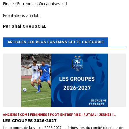
Finale : Entreprises Occanaises 4-1
Félicitations au club !
Par
Shaï
CHRUSCIEL
ARTICLES LES PLUS LUS DANS CETTE CATÉGORIE
ANCIENS | CDM | FÉMININES | FOOT ENTREPRISE | FUTSAL | JEUNES |
SENIORS | VIE DE LA LIGUE
LES GROUPES 2026-2027
Les groupes de la saison 2026-2027 entérinés lors du comité directeur de