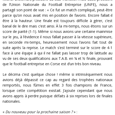
de l’Union Nationale du Football Entreprise (UNFE), nous a
partagé son point de vue : « Ce fut un match compliqué, peut-être
parce qu’on nous avait mis en position de favoris. Encore fallait-il
être à la hauteur. Une finale est toujours difficile à gérer, c’est
banal de le dire mais c’est ainsi. À la mi-temps, nous étions sur un
score de parité (1-1). Même si nous avions une certaine mainmise
sur le jeu, à l’évidence il nous fallait passer à la vitesse supérieure,
en seconde mi-temps, heureusement nous l’avons fait tout de
suite après la reprise. Le match s’est terminé sur le score de 4-1
face à une équipe à qui il ne fallait pas laisser trop de latitude au
vu de ses deux qualifications aux T.A.B. en ¼ et ½ finale, prouvant
que le football entreprise en Corse est d’un très bon niveau.
Le décima c’est quelque chose ! même si intrinsèquement nous
avions déjà dépassé ce cap au regard des trophées nationaux
remportés, nous fûmes en effet 3 fois champions de France,
lorsque cette compétition existait. J’ajoute cependant que nous
avons appris à perdre puisque défaits à six reprises lors de finales
nationales.
«
Du nouveau pour la prochaine saison ?
» :