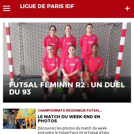
LIGUE DE PARIS IDF
FUTSAL FÉMININ R2 : UN DUEL
DU 93
CHAMPIONNATS RÉGIONAUX FUTSAL
FUTSAL
LE MATCH DU WEEK-END EN
PHOTOS
Découvrez les photos du match du week-
end entre le Futsal Paris XV et Futsal d'Igny