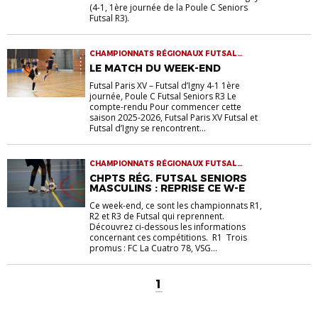
(4-1, 1ère journée de la Poule C Seniors
Futsal R3).
CHAMPIONNATS RÉGIONAUX FUTSAL
FUTSAL SENIORS
LE MATCH DU WEEK-END
Futsal Paris XV – Futsal d’Igny 4-1 1ère
journée, Poule C Futsal Seniors R3 Le
compte-rendu Pour commencer cette
saison 2025-2026, Futsal Paris XV Futsal et
Futsal d’Igny se rencontrent...
CHAMPIONNATS RÉGIONAUX FUTSAL
FUTSAL FUTSAL SENIORS
CHPTS RÉG. FUTSAL SENIORS
MASCULINS : REPRISE CE W-E
Ce week-end, ce sont les championnats R1,
R2 et R3 de Futsal qui reprennent.
Découvrez ci-dessous les informations
concernant ces compétitions. R1 Trois
promus : FC La Cuatro 78, VSG...
1