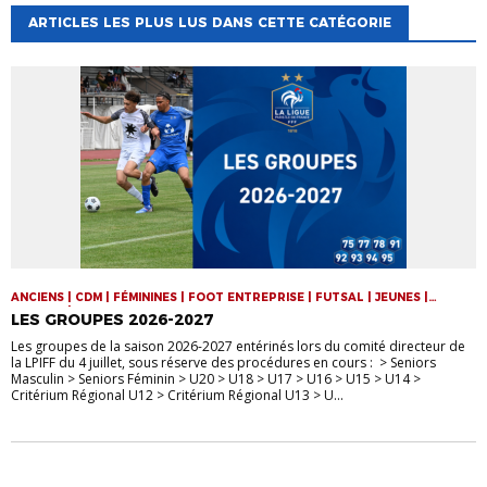
ARTICLES LES PLUS LUS DANS CETTE CATÉGORIE
ANCIENS | CDM | FÉMININES | FOOT ENTREPRISE | FUTSAL | JEUNES |
SENIORS | VIE DE LA LIGUE
LES GROUPES 2026-2027
Les groupes de la saison 2026-2027 entérinés lors du comité directeur de
la LPIFF du 4 juillet, sous réserve des procédures en cours : > Seniors
Masculin > Seniors Féminin > U20 > U18 > U17 > U16 > U15 > U14 >
Critérium Régional U12 > Critérium Régional U13 > U...