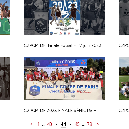
C2PCMIDF_Finale Futsal F 17 juin 2023
C2PC
C2PCMIDF 2023 FINALE SÉNIORS F
C2PC
<
1
...
43
-
44
-
45
...
79
>