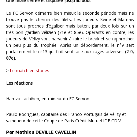
Une finale serrée et disputée jusqu’au bout
Le FC Servon démarre bien mieux la seconde période mais ne
trouve pas le chemin des filets. Les joueurs Seine-et-Marnais
sont tous proches d’égaliser mais butent par deux fois sur un
très bon gardien vélizien (71e et 85e). Opérants en contre, les
joueurs de Vélizy vont parvenir à faire le break et se rapprocher
un peu plus du trophée. Après un débordement, le n°9 sert
parfaitement le n°13 qui finit seul face aux cages adverses
(2-0,
87e)
.
>
Le match en stories
Les réactions
Hamza Lachiheb, entraîneur du FC Servon
Paulo Rodrigues, capitaine des Franco-Portugais de Vélizy et
vainqueur de cette Coupe de Paris Crédit Mutuel IDF CDM
Par
Mathieu
DEVILLE CAVELLIN