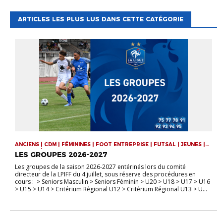
ARTICLES LES PLUS LUS DANS CETTE CATÉGORIE
ANCIENS | CDM | FÉMININES | FOOT ENTREPRISE | FUTSAL | JEUNES |
SENIORS | VIE DE LA LIGUE
LES GROUPES 2026-2027
Les groupes de la saison 2026-2027 entérinés lors du comité
directeur de la LPIFF du 4 juillet, sous réserve des procédures en
cours : > Seniors Masculin > Seniors Féminin > U20 > U18 > U17 > U16
> U15 > U14 > Critérium Régional U12 > Critérium Régional U13 > U...