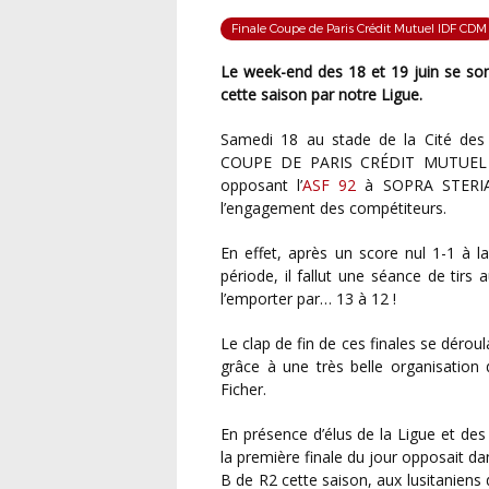
Finale Coupe de Paris Crédit Mutuel IDF CDM
Le week-end des 18 et 19 juin se sont tenues les trois dernières finales des vingt organisées
cette saison par notre Ligue.
Samedi 18 au stade de la Cité de
COUPE DE PARIS CRÉDIT MUTUEL ÎL
opposant l’
ASF 92
à SOPRA STERIA A
l’engagement des compétiteurs.
En effet, après un score nul 1-1 à la fin du temps règlementaire et acquis dès la première
période, il fallut une séance de tirs
l’emporter par… 13 à 12 !
Le clap de fin de ces finales se déroul
grâce à une très belle organisation d
Ficher.
En présence d’élus de la Ligue et de
la première finale du jour opposait d
B de R2 cette saison, aux lusitaniens