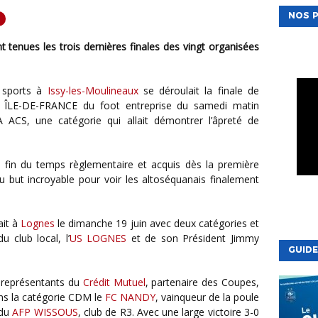
NOS P
s sports à
Issy-les-Moulineaux
se déroulait la finale de
E-DE-FRANCE du foot entreprise du samedi matin
CS, une catégorie qui allait démontrer l’âpreté de
 au but incroyable pour voir les altoséquanais finalement
ait à
Lognes
le dimanche 19 juin avec deux catégories et
u club local, l’
US LOGNES
et de son Président Jimmy
GUIDE
s représentants du
Crédit Mutuel
, partenaire des Coupes,
ans la catégorie CDM le
FC NANDY
, vainqueur de la poule
 du
AFP WISSOUS
, club de R3. Avec une large victoire 3-0