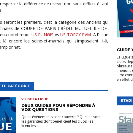
respecter la différence de niveau non sans difficulté tant
 !
rs seront les premiers, c’est la catégorie des Anciens qui
es finales de COUPE DE PARIS CRÉDIT MUTUEL ÎLE-DE-
 venu nombreux :
US RUNGIS
vs
US TORCY PVM
. A l’issue
t là encore les seine-et-marnais qui s’imposaient 1-0,
VIE DE LA
hampionnat.
GUIDE 
La Ligue 
clubs dep
plusieurs 
menons e
lutte cont
en effet 
TTE CATÉGORIE
VIE DE LA LIGUE
STAD
DEUX GUIDES POUR RÉPONDRE À
VOS QUESTIONS
Quels événements sont couverts ? Quelles sont
les garanties dont bénéficient les clubs, les
licenciés et ...