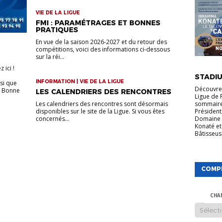
VIE DE LA LIGUE
FMI : PARAMÉTRAGES ET BONNES
PRATIQUES
En vue de la saison 2026-2027 et du retour des
compétitions, voici des informations ci-dessous
sur la réi...
VIE DE LA
 ici !
STADIU
INFORMATION | VIE DE LA LIGUE
si que
Découvrez
. Bonne
LES CALENDRIERS DES RENCONTRES
Ligue de 
Les calendriers des rencontres sont désormais
sommaire
disponibles sur le site de la Ligue. Si vous êtes
Président
concernés...
Domaine 
Konaté et
Bâtisseuse
COMP
CHA