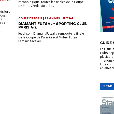
RISE |
chronologique, toutes les finales de la Coupe
UE
de Paris Crédit Mutuel I...
és lors
 sous
COUPE DE PARIS | FÉMININES | FUTSAL
rs
17 >
DIAMANT FUTSAL – SPORTING CLUB
>
PARIS 4-2
Jeudi soir, Diamant Futsal a remporté la finale
VIE DE LA
de la Coupe de Paris Crédit Mutuel Futsal
Féminin face au...
GUIDE 
La Ligue 
clubs dep
plusieurs 
menons e
lutte cont
en effet 
STAD