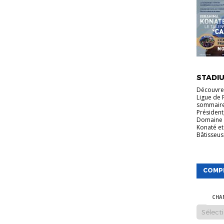
VIE DE LA
STADIU
Découvrez
Ligue de 
sommaire
Président
Domaine 
Konaté et
Bâtisseuse
COMP
CHA