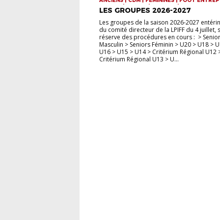
ANCIENS | CDM | FÉMININES | FOOT ENTREP
FUTSAL | JEUNES | SENIORS | VIE DE LA LIG
LES GROUPES 2026-2027
Les groupes de la saison 2026-2027 entérin
du comité directeur de la LPIFF du 4 juillet,
réserve des procédures en cours : > Senio
Masculin > Seniors Féminin > U20 > U18 > U
U16 > U15 > U14 > Critérium Régional U12 
Critérium Régional U13 > U...