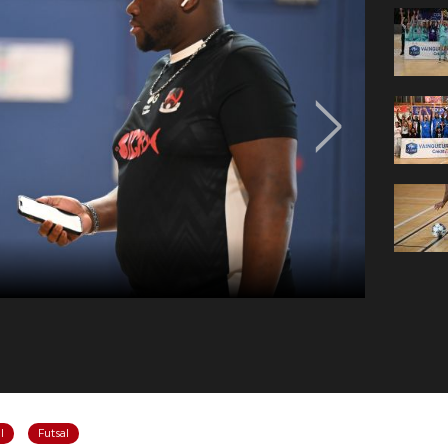
l
Futsal