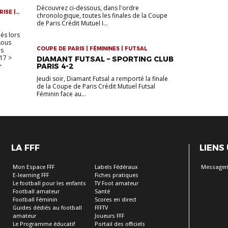
Découvrez ci-dessous, dans l'ordre
RISE |
chronologique, toutes les finales de la Coupe
UE
de Paris Crédit Mutuel I...
és lors
 sous
COUPE DE PARIS | FÉMININES | FUTSAL
rs
17 >
DIAMANT FUTSAL – SPORTING CLUB
>
PARIS 4-2
Jeudi soir, Diamant Futsal a remporté la finale
de la Coupe de Paris Crédit Mutuel Futsal
Féminin face au...
LA FFF
LIENS
Mon Espace FFF
Labels Fédéraux
Messageri
E-learning FFF
Fiches pratiques
Le football pour les enfants
TV Foot amateur
Football amateur
Santé
Football Féminin
Scores en direct
Guides dédiés au football
FFFTV
amateur
Joueurs FFF
Le Programme éducatif
Portail des officiels