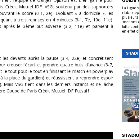
GUIDE 
ris Crédit Mutuel IDF. VSG, soutenu par des supporters
La Ligue 
clubs dep
vrant le score (0-1, 2e). Evoluant « à domicile », les
plusieurs 
uant à trois reprises en 4 minutes (3-1, 7e, 10e, 11e).
menons e
s après le 3ème but adverse (3-2, 11e) et parvient à
lutte cont
en effet 
STAD
ur creuser l’écart et prendre quatre buts d’avance (3-7,
t le tout pout le tout en finissant le match en powerplay
 la place du gardien) et réussissent à reprendre espoir
). Mais VSG tient dans les derniers instants et ne lâche
re Coupe de Paris Crédit Mutuel IDF Futsal !
VIE DE LA
STADIU