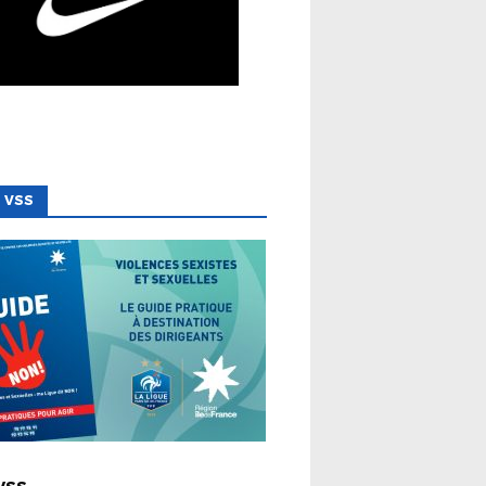
 VSS
 LIGUE
VSS