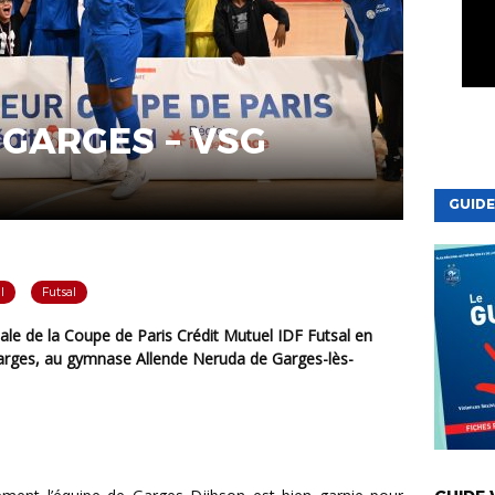
 GARGES – VSG
GUIDE
l
Futsal
Garges, au gymnase Allende Neruda de Garges-lès-
VIE DE LA