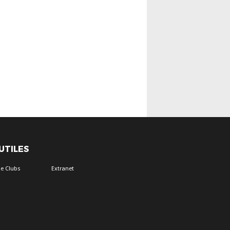
 UTILES
e Clubs
Extranet