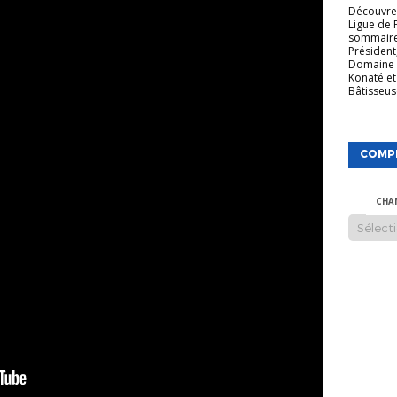
Découvrez
Ligue de 
sommaire
Président
Domaine 
Konaté et
Bâtisseuse
COMP
CHA