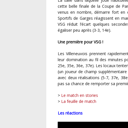
La salle dans laquelle joue habituellement l’équipe de Garges Djibson est bien garnie pour
cette belle finale de la Coupe de Pa
venus en nombre, démarre fort en ou
Sportifs de Garges réagissent en marq
VSG réduit l’écart quelques seconde
égaliser peu après (3-3, 14e).
Une première pour VSG !
Les Villeneuvois prennent rapidement les devants après la pause (3-4, 22e) et concrétisent
leur domination au fil des minutes po
25e, 35e, 36e, 37e). Les locaux tenten
(un joueur de champ supplémentaire à
avec deux réalisations (5-7, 37e, 38e
pas sa chance de remporter sa premiè
>
Le match en stories
>
La feuille de match
Les réactions