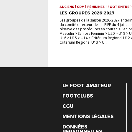
ANCIENS | CDM | FÉMININES | FOOT ENTREP
FUTSAL | JEUNES | SENIORS | VIE DE LA LIG
LES GROUPES 2026-2027
Les groupes de la saison 2026-2027 entérin
du comité directeur de la LPIFF du 4 juillet,
réserve des procédures en cours : > Senio
Masculin > Seniors Féminin > U20 > U18 > U
U16 > U15 > U14 > Critérium Régional U12 
Critérium Régional U13 > U...
LE FOOT AMATEUR
FOOTCLUBS
CGU
MENTIONS LÉGALES
DONNÉES
PERSONNELLES