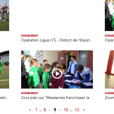
EVENEMENT
EVEN
Opération Ligue n°3 - District de l'Essonne
EVENEMENT
EVEN
Opération Ligue n°1 - District des Yvelines
Gros plan sur "Mesdames franchissez la barrière"
<
1
...
8
-
9
-
10
...
12
>