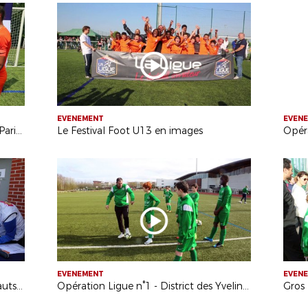
EVENEMENT
EVEN
Zoom sur les finales des Coupes de Paris Crédit Mutuel IDF
Le Festival Foot U13 en images
EVENEMENT
EVEN
Opération Ligue n°2 - District des Hauts-de-Seine
Opération Ligue n°1 - District des Yvelines