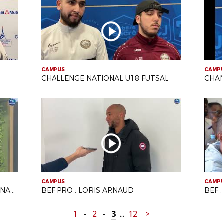
CAMPUS
CAMP
CHALLENGE NATIONAL U18 FUTSAL
CAMPUS
CAMP
TIRAGE OUTRE-MER : FLORENT SINAMA-PONGOLLE
BEF PRO : LORIS ARNAUD
BEF 
1
-
2
-
3
...
12
>