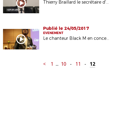
Thierry Braillard le secrétaire d'état aux sports en visite à la ligue de Paris
Publié le 24/05/2017
EVENEMENT
Le chanteur Black M en concert à la Ligue
<
1
...
10
-
11
-
12