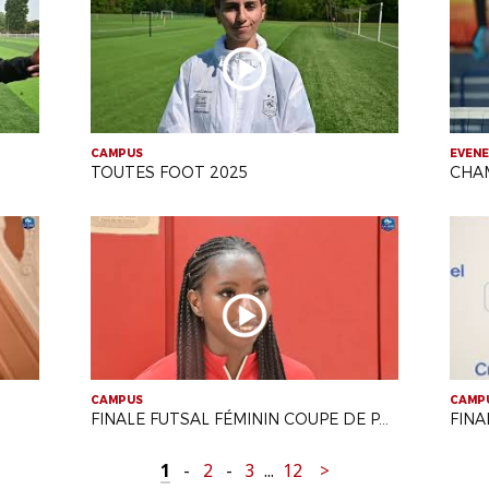
CAMPUS
EVEN
TOUTES FOOT 2025
CHA
CAMPUS
CAMP
FINALE FUTSAL FÉMININ COUPE DE PARIS
FINA
1
-
2
-
3
...
12
>