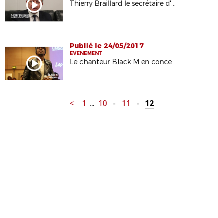
Thierry Braillard le secrétaire d'état aux sports en visite à la ligue de Paris
Publié le 24/05/2017
EVENEMENT
Le chanteur Black M en concert à la Ligue
<
1
...
10
-
11
-
12