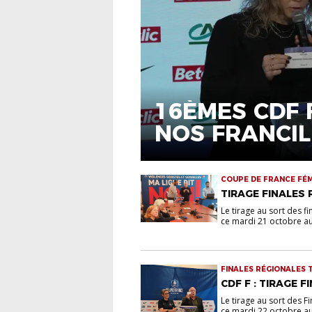
16ÈMES CDF F
NOS FRANCIL
COUPE DE FRANCE FÉM
TIRAGE FINALES
Le tirage au sort des f
ce mardi 21 octobre au s
FINALES RÉGIONALES 
CDF F : TIRAGE F
Le tirage au sort des F
ce mardi 22 octobre au s