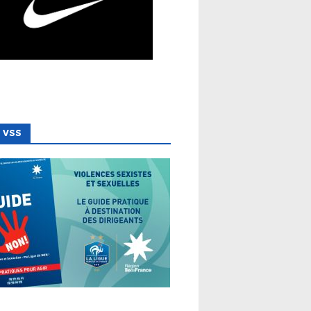
 VSS
 LIGUE
VSS