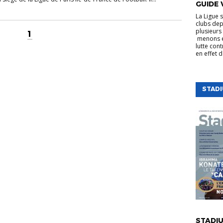
GUIDE 
La Ligue 
clubs dep
plusieurs 
1
menons e
lutte cont
en effet 
STAD
VIE DE LA
STADIU