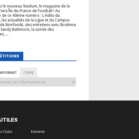
 le nouveau Stadium, le magazine de la
Paris Île-de-France de Football ! Au
 de ce 40ème numéro : L'édito du
, les actualités de la Ligue et du Campus
de Morfondé, des entretiens avec Ibrahima
 Sandy Baltimore, la soirée des
s, ...
ÉTITIONS
MPIONNAT
COUPE
 UTILES
e Clubs
Extranet