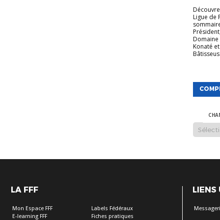
Découvrez
Ligue de 
sommaire
Président
Domaine 
Konaté et
Bâtisseuse
COMP
CHA
LA FFF
LIENS
Mon Espace FFF
Labels Fédéraux
Messageri
E-learning FFF
Fiches pratiques