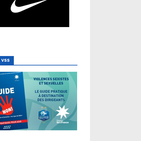
 VSS
 LIGUE
VSS