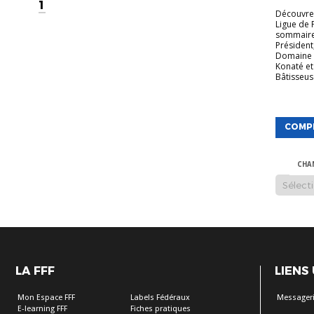
1
Découvrez
Ligue de 
sommaire
Président
Domaine 
Konaté et
Bâtisseuse
COMP
CHA
LA FFF
LIENS
Mon Espace FFF
Labels Fédéraux
Messageri
E-learning FFF
Fiches pratiques