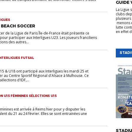
GUIDE 
La Ligue 
clubs dep
plusieurs 
IGUES
menons e
3 BEACH SOCCER
lutte cont
en effet 
er de la Ligue de Paris Île-de-France était présente ce
ur participer aux Interligues U23. Les joueurs franciliens
tions des autres...
STAD
INTERLIGUES FUTSAL
15 & U18 ont participé aux Interligues les mardi 25 et
er au Centre Sportif Régional d'Alsace à Mulhouse. Ce
élections d'IDF,...
N U15 FÉMININES SÉLECTIONS U15
minines est arrivée à Reims hier pour y disputer les
ulent du 21 au 24 février. Elles se sont entrainées une
VIE DE LA
STADIU