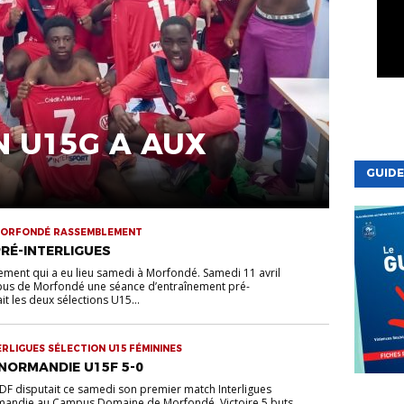
N U15G A AUX
GUIDE
 MORFONDÉ RASSEMBLEMENT
RÉ-INTERLIGUES
ement qui a eu lieu samedi à Morfondé. Samedi 11 avril
pus de Morfondé une séance d’entraînement pré-
ait les deux sélections U15...
ERLIGUES SÉLECTION U15 FÉMININES
– NORMANDIE U15F 5-0
IDF disputait ce samedi son premier match Interligues
VIE DE LA
rmandie au Campus Domaine de Morfondé. Victoire 5 buts