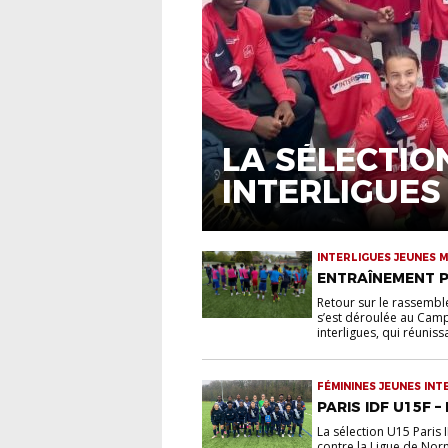
LA SÉLECTIO
INTERLIGUES
INTERLIGUES JEUNES
ENTRAÎNEMENT P
Retour sur le rassembl
s’est déroulée au Cam
interligues, qui réuniss
FÉMININES JEUNES INT
PARIS IDF U15F 
La sélection U15 Paris 
contre la Ligue de No