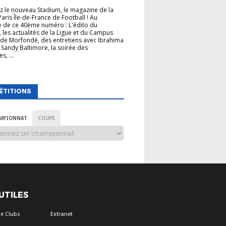
 le nouveau Stadium, le magazine de la
Paris Île-de-France de Football ! Au
 de ce 40ème numéro : L'édito du
, les actualités de la Ligue et du Campus
de Morfondé, des entretiens avec Ibrahima
 Sandy Baltimore, la soirée des
s, ...
ÉTITIONS
MPIONNAT
COUPE
 UTILES
e Clubs
Extranet