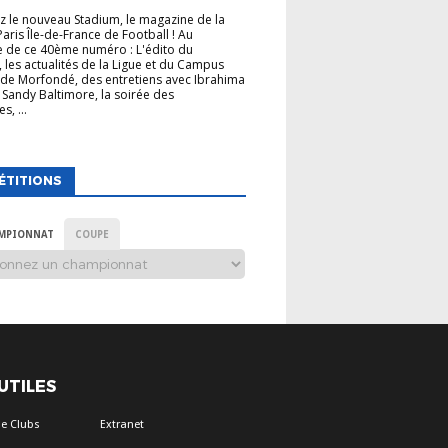
 le nouveau Stadium, le magazine de la
Paris Île-de-France de Football ! Au
 de ce 40ème numéro : L'édito du
, les actualités de la Ligue et du Campus
de Morfondé, des entretiens avec Ibrahima
 Sandy Baltimore, la soirée des
s, ...
ÉTITIONS
MPIONNAT
COUPE
 UTILES
e Clubs
Extranet