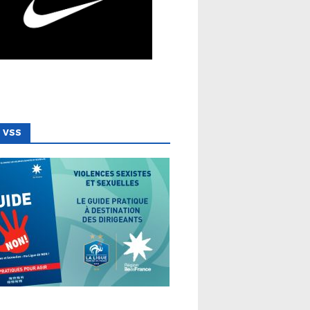
 VSS
 LIGUE
VSS