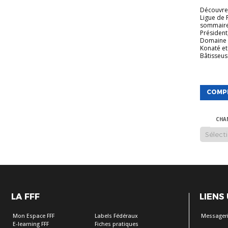
Découvrez
Ligue de 
sommaire
Président
Domaine 
Konaté et
Bâtisseuse
COMP
CHA
LA FFF
LIENS
Mon Espace FFF
Labels Fédéraux
Messageri
E-learning FFF
Fiches pratiques