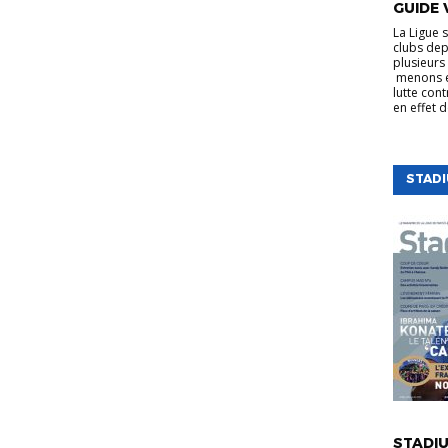
GUIDE 
La Ligue 
clubs dep
plusieurs 
menons e
lutte cont
en effet 
STAD
VIE DE LA
STADIU