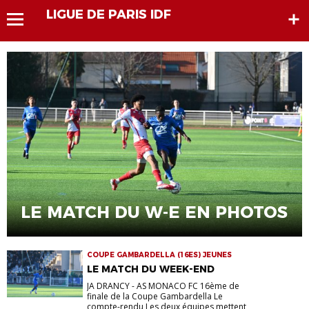
LIGUE DE PARIS IDF
LE MATCH DU W-E EN PHOTOS
COUPE GAMBARDELLA (16ES) JEUNES
LE MATCH DU WEEK-END
JA DRANCY - AS MONACO FC 16ème de
finale de la Coupe Gambardella Le
compte-rendu Les deux équipes mettent