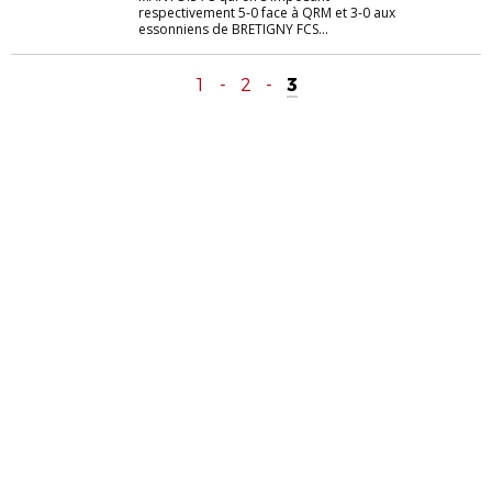
respectivement 5-0 face à QRM et 3-0 aux
essonniens de BRETIGNY FCS...
1
-
2
-
3