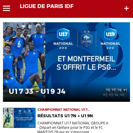
LIGUE DE PARIS IDF
U17 J3 – U19 J4
CHAMPIONNAT NATIONAL U17
CHAMPIONNAT NATIONAL U19
RÉSULTATS U17N + U19N
CHAMPIONNAT U17 NATIONAL GROUPE A
- Départ en fanfare pour le PSG et le FC
MANTOIS 78 qui en s'imposant