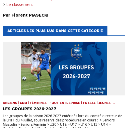
>
Le classement
Par
Florent
PIASECKI
ARTICLES LES PLUS LUS DANS CETTE CATÉGORIE
ANCIENS | CDM | FÉMININES | FOOT ENTREPRISE | FUTSAL | JEUNES |
SENIORS | VIE DE LA LIGUE
LES GROUPES 2026-2027
Les groupes de la saison 2026-2027 entérinés lors du comité directeur de
la LPIFF du 4 juillet, sous réserve des procédures en cours : > Seniors
Masculin > Seniors Féminin > U20 > U18 > U17 > U16 > U15 > U14 >