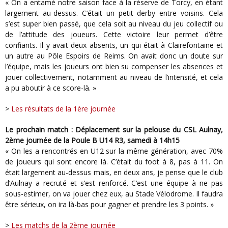
« On a entamé notre saison face à la réserve de Torcy, en étant
largement au-dessus. C’était un petit derby entre voisins. Cela
s’est super bien passé, que cela soit au niveau du jeu collectif ou
de l’attitude des joueurs. Cette victoire leur permet d’être
confiants. Il y avait deux absents, un qui était à Clairefontaine et
un autre au Pôle Espoirs de Reims. On avait donc un doute sur
l’équipe, mais les joueurs ont bien su compenser les absences et
jouer collectivement, notamment au niveau de l’intensité, et cela
a pu aboutir à ce score-là. »
>
Les résultats de la 1ère journée
Le prochain match : Déplacement sur la pelouse du CSL Aulnay,
2ème journée de la Poule B U14 R3, samedi à 14h15
« On les a rencontrés en U12 sur la même génération, avec 70%
de joueurs qui sont encore là. C’était du foot à 8, pas à 11. On
était largement au-dessus mais, en deux ans, je pense que le club
d’Aulnay a recruté et s’est renforcé. C’est une équipe à ne pas
sous-estimer, on va jouer chez eux, au Stade Vélodrome. Il faudra
être sérieux, on ira là-bas pour gagner et prendre les 3 points. »
>
Les matchs de la 2ème journée