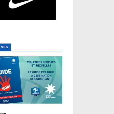
 VSS
 LIGUE
VSS