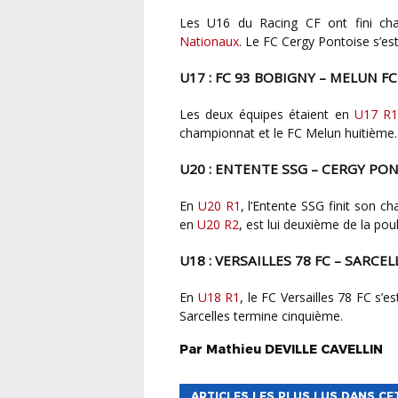
Les U16 du Racing CF ont fini c
Nationaux
. Le FC Cergy Pontoise s’es
U17 : FC 93 BOBIGNY – MELUN FC
Les deux équipes étaient en
U17 R
championnat et le FC Melun huitième.
U20 : ENTENTE SSG – CERGY PON
En
U20 R1
, l’Entente SSG finit son c
en
U20 R2
, est lui deuxième de la pou
U18 : VERSAILLES 78 FC – SARCE
En
U18 R1
, le FC Versailles 78 FC s’e
Sarcelles termine cinquième.
Par
Mathieu
DEVILLE CAVELLIN
ARTICLES LES PLUS LUS DANS CE