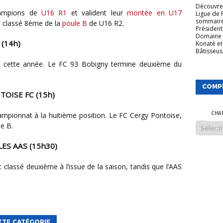
Découvrez
hampions de
U16 R1
et valident leur
montée en U17
Ligue de 
sommaire
t classé 8ème de la
poule B
de U16 R2.
Président
Domaine 
 (14h)
Konaté et
Bâtisseuse
1
cette année. Le FC 93 Bobigny termine deuxième du
COMP
TOISE FC (15h)
hampionnat à la huitième position. Le FC Cergy Pontoise,
CHA
le B.
LLES AAS (15h30)
st classé deuxième à l’issue de la saison, tandis que l’AAS
TTE CATÉGORIE