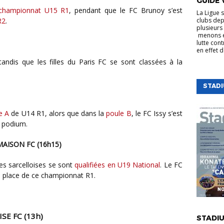
GUIDE 
championnat U15 R1
, pendant que le FC Brunoy s’est
La Ligue 
R2
.
clubs dep
plusieurs 
menons e
lutte cont
en effet 
tandis que les filles du Paris FC se sont classées à la
STAD
e A
de U14 R1, alors que dans la
poule B
, le FC Issy s’est
u podium.
MAISON FC (16h15)
ses sarcelloises se sont
qualifiées en U19 National
. Le FC
e place de ce championnat R1.
VIE DE LA
ISE FC
(13h)
STADIU