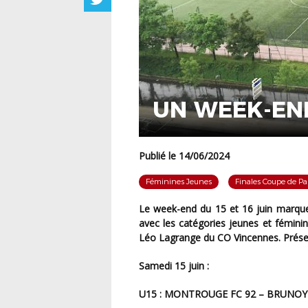
UN WEEK-END
Publié le 14/06/2024
Féminines Jeunes
Finales Coupe de Par
Le week-end du 15 et 16 juin marque la fin des finales de Coupe de Paris Crédit Mutuel IDF
avec les catégories jeunes et fémini
Léo Lagrange du CO Vincennes. Présen
Samedi 15 juin :
U15 : MONTROUGE FC 92 – BRUNOY 