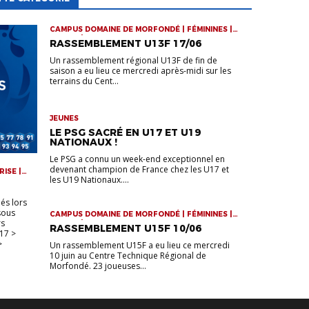
CAMPUS DOMAINE DE MORFONDÉ | FÉMININES |
JEUNES | RASSEMBLEMENTS
RASSEMBLEMENT U13F 17/06
Un rassemblement régional U13F de fin de
saison a eu lieu ce mercredi après-midi sur les
terrains du Cent...
JEUNES
LE PSG SACRÉ EN U17 ET U19
NATIONAUX !
Le PSG a connu un week-end exceptionnel en
devenant champion de France chez les U17 et
RISE |
les U19 Nationaux....
UE
és lors
 sous
CAMPUS DOMAINE DE MORFONDÉ | FÉMININES |
rs
JEUNES | RASSEMBLEMENTS
RASSEMBLEMENT U15F 10/06
17 >
>
Un rassemblement U15F a eu lieu ce mercredi
10 juin au Centre Technique Régional de
Morfondé. 23 joueuses...