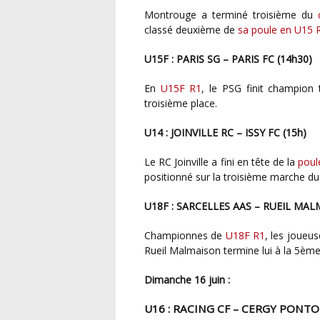
Montrouge a terminé troisième du
classé deuxième de
sa poule en U15 
U15F : PARIS SG – PARIS FC (14h30)
En
U15F R1
, le PSG finit champion 
troisième place.
U14 : JOINVILLE RC – ISSY FC (15h)
Le RC Joinville a fini en tête de la
poul
positionné sur la troisième marche d
U18F : SARCELLES AAS – RUEIL MAL
Championnes de
U18F R1
, les joueu
Rueil Malmaison termine lui à la 5èm
Dimanche 16 juin :
U16 : RACING CF – CERGY PONTO