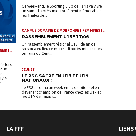
Ce week-end, le Sporting Club de Paris va vivre
un samedi après-midi forcément mémorable :
les finales de...
CAMPUS DOMAINE DE MORFONDÉ | FÉMININES |
JEUNES | RASSEMBLEMENTS
RASSEMBLEMENT U13F 17/06
Un rassemblement régional U13F de fin de
saison a eu lieu ce mercredi après-midi sur les
RISE |
terrains du Cent...
UE
és lors
 sous
JEUNES
rs
LE PSG SACRÉ EN U17 ET U19
17 >
NATIONAUX !
>
Le PSG a connu un week-end exceptionnel en
devenant champion de France chez les U17 et
les U19 Nationaux....
LA FFF
LIENS