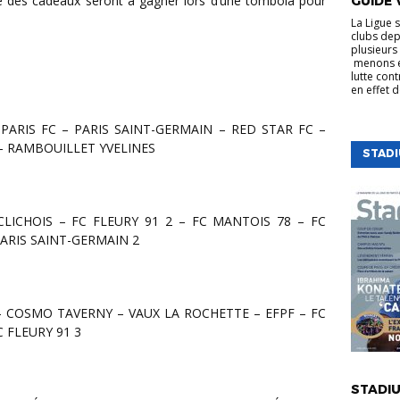
ue des cadeaux seront à gagner lors d’une tombola pour
GUIDE 
La Ligue 
clubs dep
plusieurs 
menons e
lutte cont
en effet 
 – RAMBOUILLET YVELINES
STAD
ARIS SAINT-GERMAIN 2
C FLEURY 91 3
VIE DE LA
STADIU