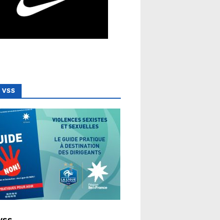
 VSS
 LIGUE
VSS