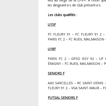
lieu au siège de la LPIFF. A noter q
les dirigeant·e·s de club présent·e·s.
Les clubs qualifiés
:
U15F
FC FLEURY 91 – FC FLEURY 91 2 – PARIS FC – PARIS SAINT-GERMAIN – RED STAR FC –
PARIS FC 2 – FC RUEIL MALMAISON
U18F
PARIS FC 2 – GPSO ISSY 92 – UF CLICHOIS – FC FLEURY 91 2 – FC MANTOIS 78 – FC
ÉRAGNY – FC RUEIL MALMAISON – P
SENIORS F
AAS SARCELLES – RC SAINT-DENIS – COSMO TAVERNY – VAUX LA ROCHETTE – EFPF – FC
FLEURY 91 2 – VGA SAINT-MAUR – F
FUTSAL SENIORS F