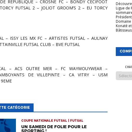
Découvrez
TORCY FUTSAL 2 – JOLIOT GROOM’S 2 – EU TORCY
Ligue de 
sommaire
Président
Domaine 
Konaté et
Bâtisseuse
ATTAINVILLE FUTSAL CLUB – BVE FUTSAL
COMP
CHA
AMBOYANTS DE VILLEPINTE – CA VITRY – USM
 19EME
TTE CATÉGORIE
COUPE NATIONALE FUTSAL | FUTSAL
UN SAMEDI DE FOLIE POUR LE
SPORTING !