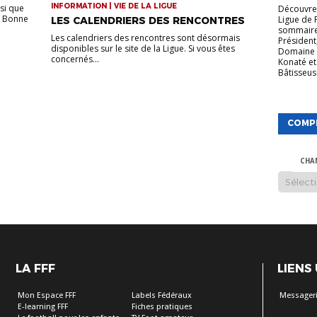
INFORMATION | VIE DE LA LIGUE
si que
Découvrez
. Bonne
Ligue de 
LES CALENDRIERS DES RENCONTRES
sommaire
Les calendriers des rencontres sont désormais
Président
disponibles sur le site de la Ligue. Si vous êtes
Domaine 
concernés...
Konaté et
Bâtisseuse
COMP
CHA
LA FFF
LIENS
Mon Espace FFF
Labels Fédéraux
Messageri
E-learning FFF
Fiches pratiques