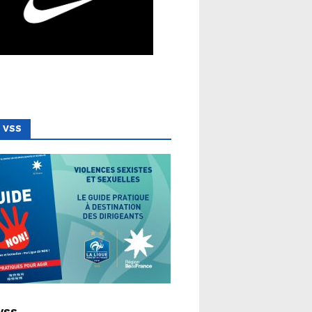
 VSS
 LIGUE
VSS