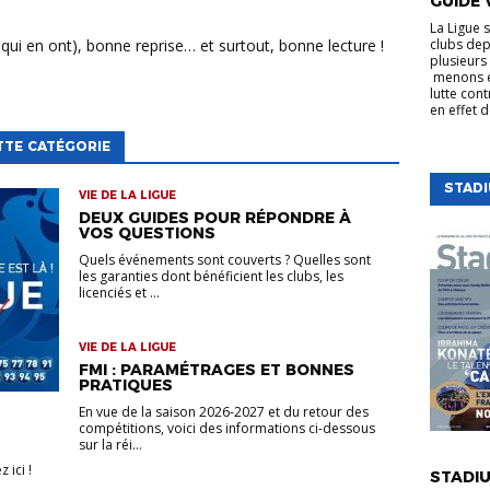
GUIDE 
La Ligue 
 qui en ont), bonne reprise… et surtout, bonne lecture !
clubs dep
plusieurs 
menons e
lutte cont
en effet 
TTE CATÉGORIE
STAD
VIE DE LA LIGUE
DEUX GUIDES POUR RÉPONDRE À
VOS QUESTIONS
Quels événements sont couverts ? Quelles sont
les garanties dont bénéficient les clubs, les
licenciés et ...
VIE DE LA LIGUE
FMI : PARAMÉTRAGES ET BONNES
PRATIQUES
En vue de la saison 2026-2027 et du retour des
compétitions, voici des informations ci-dessous
sur la réi...
VIE DE LA
 ici !
STADIU