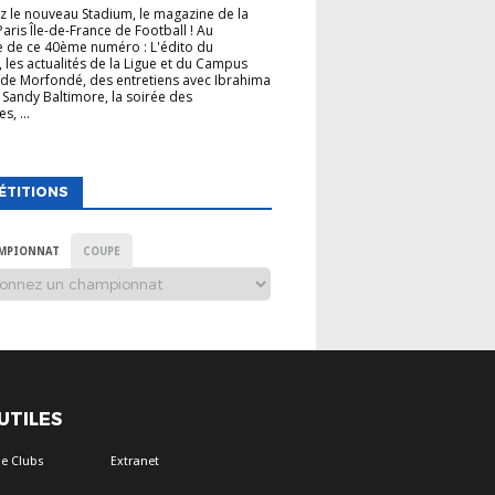
 le nouveau Stadium, le magazine de la
Paris Île-de-France de Football ! Au
 de ce 40ème numéro : L'édito du
, les actualités de la Ligue et du Campus
de Morfondé, des entretiens avec Ibrahima
 Sandy Baltimore, la soirée des
s, ...
ÉTITIONS
MPIONNAT
COUPE
 UTILES
e Clubs
Extranet