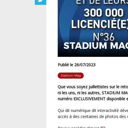
STADIUM MA
Publié le 26/07/2023
Stadium Mag
Que vous soyez juillettistes sur le retour ou aoûtiens sur le départ, ou même que vous soyez
ni les uns, ni les autres, STADIUM 
numéro
EXCLUSIVEMENT
disponible 
Qui dit numérique dit interactivité développée. C’est pourquoi grâce à ce numéro vous avez
accès à des centaines de photos des d