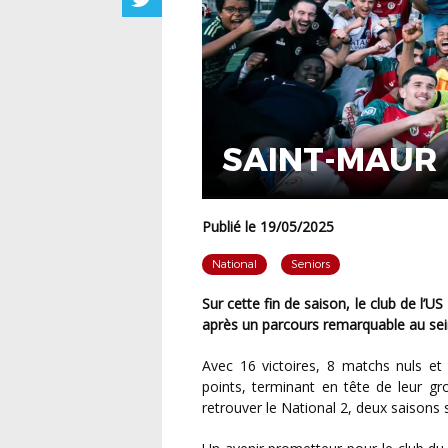
SAINT-MAUR 
Publié le 19/05/2025
National
Seniors
Sur cette fin de saison, le club de l’US Lusitanos Saint-Maur s’offre un ticket pour la National 2,
après un parcours remarquable au sei
Avec 16 victoires, 8 matchs nuls et seulement 2 défaites, les Saint-Mauriens totalisent 56
points, terminant en tête de leur g
retrouver le National 2, deux saisons 