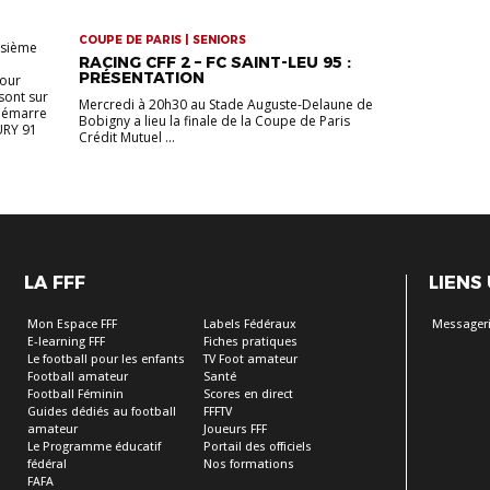
COUPE DE PARIS | SENIORS
oisième
RACING CFF 2 – FC SAINT-LEU 95 :
PRÉSENTATION
pour
 sont sur
Mercredi à 20h30 au Stade Auguste-Delaune de
 démarre
Bobigny a lieu la finale de la Coupe de Paris
URY 91
Crédit Mutuel ...
LA FFF
LIENS
Mon Espace FFF
Labels Fédéraux
Messageri
E-learning FFF
Fiches pratiques
Le football pour les enfants
TV Foot amateur
Football amateur
Santé
Football Féminin
Scores en direct
Guides dédiés au football
FFFTV
amateur
Joueurs FFF
Le Programme éducatif
Portail des officiels
fédéral
Nos formations
FAFA