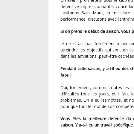
Un avenir prometteur pour le club du Val-de-Marne, dont l’équipe senior a affiché une solidité
défensive impressionnante, concédant
Lusitanos Saint-Maur, la meilleure 
performance, discutons avec l’entraîn
Si on prend le début de saison, vous 
Je ne dirais pas forcément « penser », car on joue pour ça : pour gagner, pour espérer
atteindre les objectifs qui sont en lie
dans les ambitions, peut-être cachées,
Pendant cette saison, y a-t-il eu des changements, des difficultés auxquelles vous avez dû faire
face ?
Oui, forcément, comme toutes les saisons et comme pour tous les clubs. On rencontre des
difficultés tous les jours, et il faut
problèmes. On a eu les nôtres, et no
pour que tout le monde soit compétent
Vous êtes la meilleure défense du championnat avec seulement 21 buts encaissés cette
saison. Y a-t-il eu un travail spécifique