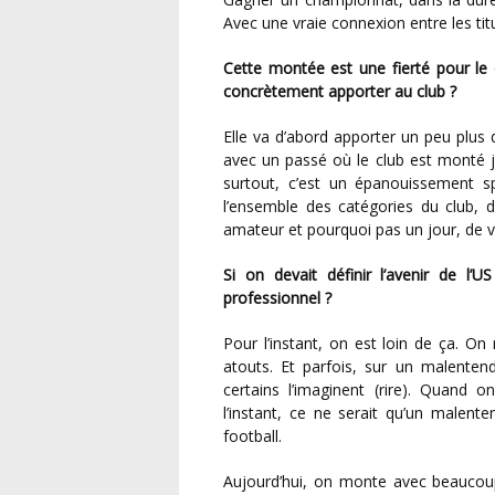
Avec une vraie connexion entre les tit
Cette montée est une fierté pour le club, pour la ville, pour l’entourage. Qu’est-ce qu’elle va
concrètement apporter au club ?
Elle va d’abord apporter un peu plus de visibilité, c’est sûr. Elle va aussi permettre de renouer
avec un passé où le club est monté ju
surtout, c’est un épanouissement sp
l’ensemble des catégories du club, d
amateur et pourquoi pas un jour, de vi
Si on devait définir l’avenir de l’US Lusitanos Saint-Maur, pourrait-on espérer un avenir
professionnel ?
Pour l’instant, on est loin de ça. On n’est pas un club structuré pour ça, mais on a d’autres
atouts. Et parfois, sur un malente
certains l’imaginent (rire). Quand on
l’instant, ce ne serait qu’un malent
football.
Aujourd’hui, on monte avec beaucoup d’humilité et énormément de mérite. On n’oublie pas