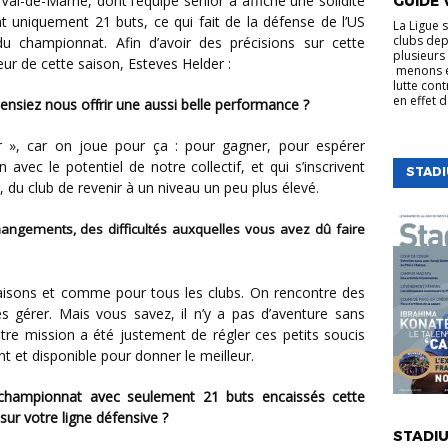
GUIDE 
 uniquement 21 buts, ce qui fait de la défense de l’US
La Ligue 
clubs dep
du championnat. Afin d’avoir des précisions sur cette
plusieurs 
eur de cette saison, Esteves Helder :
menons e
lutte cont
en effet 
pensiez nous offrir une aussi belle performance ?
n avec le potentiel de notre collectif, et qui s’inscrivent
STAD
 du club de revenir à un niveau un peu plus élevé.
 les gérer. Mais vous savez, il n’y a pas d’aventure sans
tre mission a été justement de régler ces petits soucis
 et disponible pour donner le meilleur.
VIE DE LA
 sur votre ligne défensive ?
STADIU