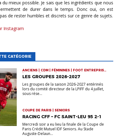
ra du mieux possible. Je sais que les ingrédients que nous
permettent de durer dans le temps. Donc oui, on est
s de rester humbles et discrets sur ce genre de sujets.
ur Instagram
TTE CATÉGORIE
ANCIENS | CDM | FÉMININES | FOOT ENTREPRISE
| FUTSAL | JEUNES | SENIORS | VIE DE LA LIGUE
LES GROUPES 2026-2027
Les groupes de la saison 2026-2027 entérinés
lors du comité directeur de la LPIFF du 4 juillet,
sous rése...
COUPE DE PARIS | SENIORS
RACING CFF – FC SAINT-LEU 95 2-1
Mercredi soir a eu lieu la finale de la Coupe de
Paris Crédit Mutuel IDF Seniors. Au Stade
Auguste-Delaun...