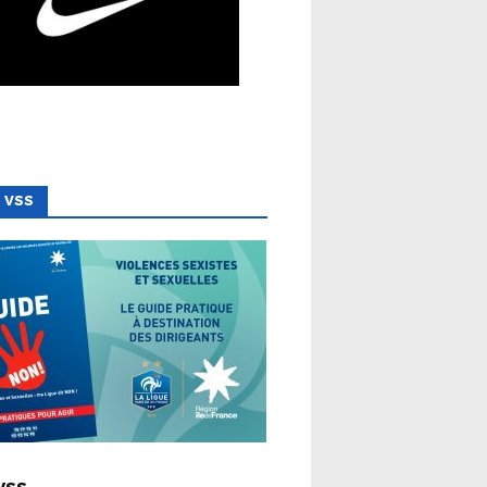
 VSS
 LIGUE
VSS