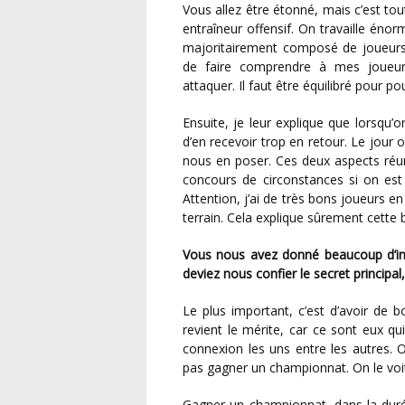
Vous allez être étonné, mais c’est tout le contraire, en réalité. J’ai plutôt la réputation d’être un
entraîneur offensif. On travaille é
majoritairement composé de joueurs à
de faire comprendre à mes joueur
attaquer. Il faut être équilibré pour p
Ensuite, je leur explique que lorsqu’on ne pose pas de problèmes à l’adversaire, il faut éviter
d’en recevoir trop en retour. Le jour 
nous en poser. Ces deux aspects réunis
concours de circonstances si on est l
Attention, j’ai de très bons joueurs e
terrain. Cela explique sûrement cette 
Vous nous avez donné beaucoup d’ingrédients de votre montée en National 2. Mais si vous
deviez nous confier le secret principal,
Le plus important, c’est d’avoir de bons joueurs et surtout un bon groupe. C’est à eux que
revient le mérite, car ce sont eux qu
connexion les uns entre les autres. 
pas gagner un championnat. On le voi
Gagner un championnat, dans la durée, ça demande un groupe prêt mentalement à le faire.