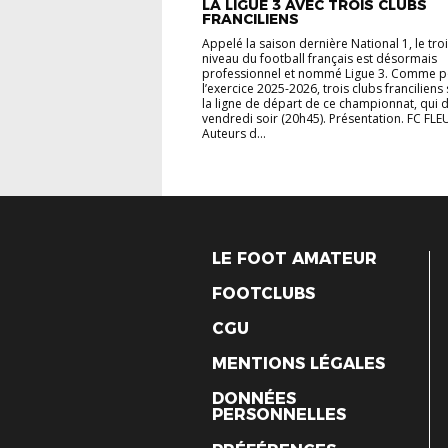
LA LIGUE 3 AVEC TROIS CLUBS
FRANCILIENS
Appelé la saison dernière National 1, le tr
niveau du football français est désormais
professionnel et nommé Ligue 3. Comme 
l’exercice 2025-2026, trois clubs franciliens
la ligne de départ de ce championnat, qui
vendredi soir (20h45). Présentation. FC FLE
Auteurs d...
LE FOOT AMATEUR
FOOTCLUBS
CGU
MENTIONS LÉGALES
DONNÉES
PERSONNELLES