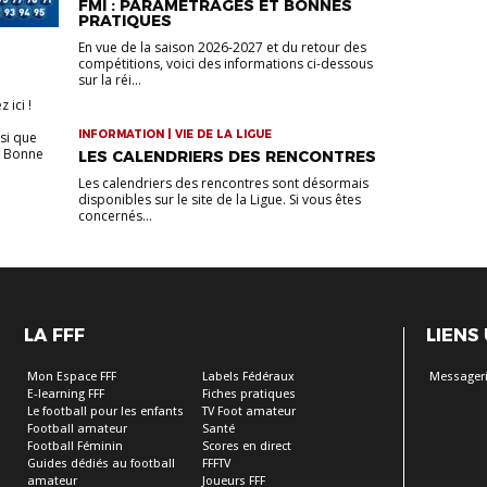
FMI : PARAMÉTRAGES ET BONNES
PRATIQUES
En vue de la saison 2026-2027 et du retour des
compétitions, voici des informations ci-dessous
sur la réi...
 ici !
INFORMATION | VIE DE LA LIGUE
si que
. Bonne
LES CALENDRIERS DES RENCONTRES
Les calendriers des rencontres sont désormais
disponibles sur le site de la Ligue. Si vous êtes
concernés...
LA FFF
LIENS
Mon Espace FFF
Labels Fédéraux
Messageri
E-learning FFF
Fiches pratiques
Le football pour les enfants
TV Foot amateur
Football amateur
Santé
Football Féminin
Scores en direct
Guides dédiés au football
FFFTV
amateur
Joueurs FFF