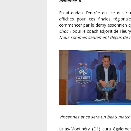
évidence.
»
En attendant l’entrée en lice des clubs nationaux au prochain tour fédéral, déjà de belles
affiches pour ces finales régiona
commencer par le derby essonnien qui
choc
» pour le coach adjoint de Fleury
Nous sommes seulement déçus de ne
Vincennes et ce sera un beau match c
Linas-Montlhéry (D1) aura également l’avantage de recevoir mais un gros morceau avec