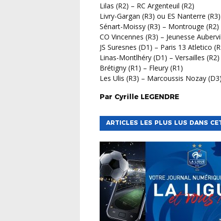
Lilas (R2) – RC Argenteuil (R2)
Livry-Gargan (R3) ou ES Nanterre (R3)
Sénart-Moissy (R3) – Montrouge (R2)
CO Vincennes (R3) – Jeunesse Aubervill
JS Suresnes (D1) – Paris 13 Atletico (R
Linas-Montlhéry (D1) – Versailles (R2)
Brétigny (R1) – Fleury (R1)
Les Ulis (R3) – Marcoussis Nozay (D3
Par
Cyrille
LEGENDRE
ARTICLES LES PLUS LUS DANS CE