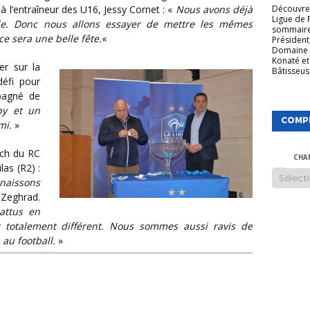
r à l’entraîneur des U16, Jessy Cornet : «
Nous avons déjà
Découvrez
Ligue de 
le. Donc nous allons essayer de mettre les mêmes
sommaire
ce sera une belle fête.
«
Président
Domaine 
Konaté et
Bâtisseuse
défi pour
mpagné de
by et un
COMP
mi.
»
CHA
las (R2) :
naissons
 Zeghrad.
attus en
 totalement différent. Nous sommes aussi ravis de
au football.
»