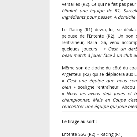
Versailles (R2). Ce qui ne fait pas peu
éliminé une équipe de R1, Sarcel
ingrédients pour passer. A domicile 
Le Racing (R1) devra, lui, se déplacer sur la
pelouse de l’Entente (R2). Un bon 
l’entraîneur, Baila Dia, venu acco
quelques joueurs : «
C’est un der
beau match à jouer face à un club a
Même son de cloche du côté du coach du RC
Argenteuil (R2) qui se déplacera aux Li
«
C’est une équipe que nous con
bien
» souligne l’entraîneur, Abdou
«
Nous les avons déjà joués et b
championnat. Mais en Coupe c’est
rencontrer une équipe qui joue bien 
Le tirage au sort :
Entente SSG (R2) – Racing (R1)