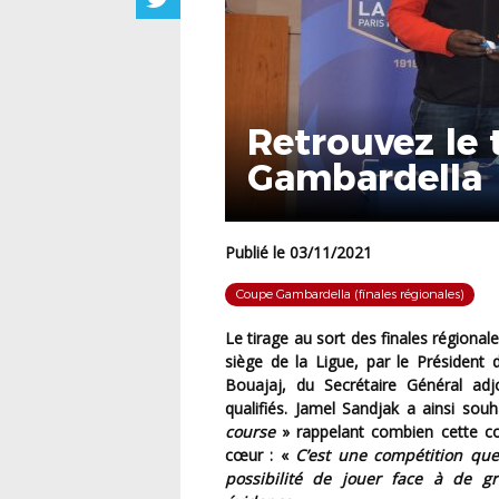
Retrouvez le 
Gambardella
Publié le 03/11/2021
Coupe Gambardella (finales régionales)
Le tirage au sort des finales régionales de la Coupe Gambardella a été effectué, mardi soir au
siège de la Ligue, par le Président
Bouajaj, du Secrétaire Général adj
qualifiés. Jamel Sandjak a ainsi sou
course
» rappelant combien cette com
cœur : «
C’est une compétition que j
possibilité de jouer face à de 