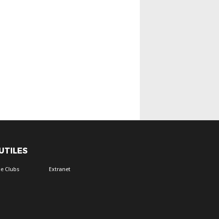
 UTILES
e Clubs
Extranet