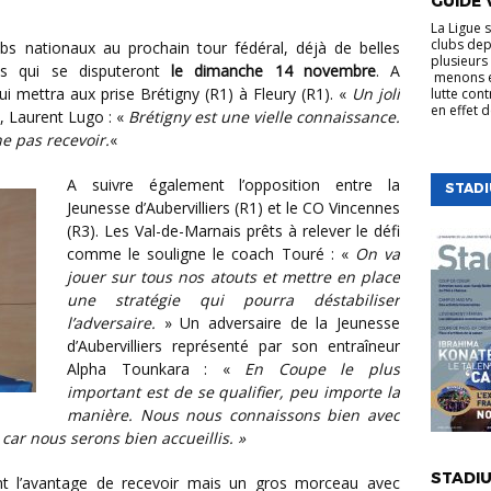
GUIDE 
La Ligue 
clubs dep
plusieurs 
les qui se disputeront
le dimanche 14 novembre
. A
menons e
 mettra aux prise Brétigny (R1) à Fleury (R1). «
Un joli
lutte cont
en effet 
, Laurent Lugo : «
Brétigny est une vielle connaissance.
 pas recevoir.
«
A suivre également l’opposition entre la
STAD
Jeunesse d’Aubervilliers (R1) et le CO Vincennes
(R3). Les Val-de-Marnais prêts à relever le défi
comme le souligne le coach Touré : «
On va
jouer sur tous nos atouts et mettre en place
une stratégie qui pourra déstabiliser
l’adversaire.
» Un adversaire de la Jeunesse
d’Aubervilliers représenté par son entraîneur
Alpha Tounkara : «
En Coupe le plus
important est de se qualifier, peu importe la
manière. Nous nous connaissons bien avec
ar nous serons bien accueillis. »
VIE DE LA
STADIU