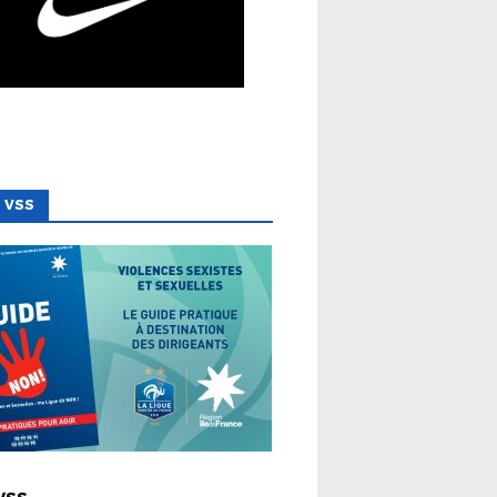
 VSS
 LIGUE
VSS