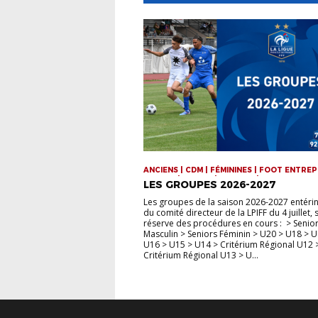
ANCIENS | CDM | FÉMININES | FOOT ENTREP
FUTSAL | JEUNES | SENIORS | VIE DE LA LIG
LES GROUPES 2026-2027
Les groupes de la saison 2026-2027 entérin
du comité directeur de la LPIFF du 4 juillet,
réserve des procédures en cours : > Senio
Masculin > Seniors Féminin > U20 > U18 > U
U16 > U15 > U14 > Critérium Régional U12 
Critérium Régional U13 > U...