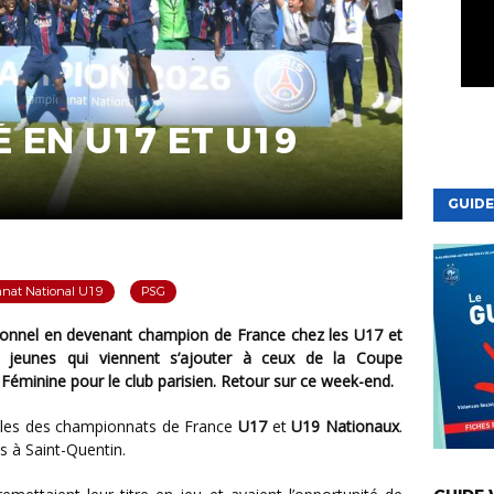
É EN U17 ET U19
GUIDE
nat National U19
PSG
 jeunes qui viennent s’ajouter à ceux de la Coupe
éminine pour le club parisien. Retour sur ce week-end.
nales des championnats de France
U17
et
U19 Nationaux
.
s à Saint-Quentin.
VIE DE LA