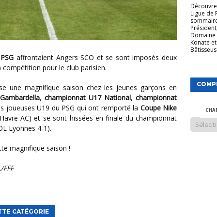
Découvrez
Ligue de 
sommaire
Président
Domaine 
Konaté et
Bâtisseuse
u
PSG
affrontaient Angers SCO et se sont imposés deux
 compétition pour le club parisien.
COMP
Gambardella
,
championnat U17 National
,
championnat
r les joueuses U19 du PSG qui ont remporté la
Coupe Nike
CHA
Havre AC) et se sont hissées en finale du championnat
OL Lyonnes 4-1).
tte magnifique saison !
L/FFF
TTE CATÉGORIE