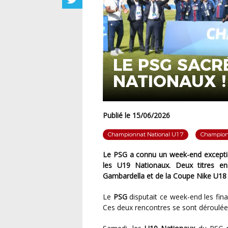
LE PSG SACR
NATIONAUX !
Publié le 15/06/2026
Championnat National U17
Champion
Le PSG a connu un week-end exceptionnel en devenant champion de France chez les U17 et
les U19 Nationaux. Deux titres en
Gambardella et de la Coupe Nike U18 F
Le
PSG
disputait ce week-end les fi
Ces deux rencontres se sont déroulée