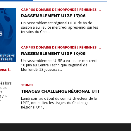
CAMPUS DOMAINE DE MORFONDÉ | FÉMININES |
JEUNES | RASSEMBLEMENTS
RASSEMBLEMENT U13F 17/06
Un rassemblement régional U13F de fin de
saison a eu lieu ce mercredi après-midi sur les
terrains du Cent...
CAMPUS DOMAINE DE MORFONDÉ | FÉMININES |
JEUNES | RASSEMBLEMENTS
RASSEMBLEMENT U15F 10/06
Un rassemblement U15F a eu lieu ce mercredi
10 juin au Centre Technique Régional de
Morfondé. 23 joueuses...
RISE |
UE
és lors
JEUNES
 sous
TIRAGES CHALLENGE RÉGIONAL U11
rs
17 >
Lundi soir, au début du comité directeur de la
>
LPIFF, ont eu lieu les tirages du Challenge
Régional U11, ...