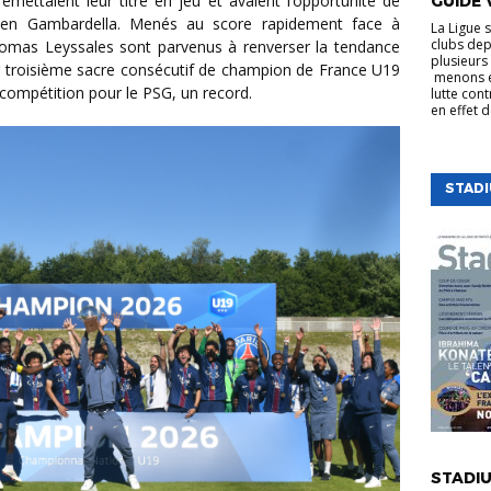
mettaient leur titre en jeu et avaient l’opportunité de
GUIDE 
re en Gambardella. Menés au score rapidement face à
La Ligue 
clubs dep
omas Leyssales sont parvenus à renverser la tendance
plusieurs 
ur troisième sacre consécutif de champion de France U19
menons e
a compétition pour le PSG, un record.
lutte cont
en effet 
STAD
VIE DE LA
STADIU