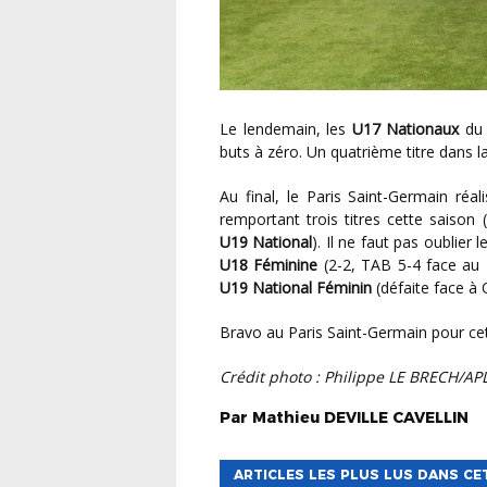
Le lendemain, les
U17 Nationaux
d
buts à zéro. Un quatrième titre dans la
Au final, le Paris Saint-Germain réalise une magnifique saison chez les jeunes garçons en
remportant trois titres cette saison (
U19 National
). Il ne faut pas oublie
U18 Féminine
(2-2, TAB 5-4 face au 
U19 National Féminin
(défaite face à 
Bravo au Paris Saint-Germain pour ce
Crédit photo : Philippe LE BRECH/AP
Par
Mathieu
DEVILLE CAVELLIN
ARTICLES LES PLUS LUS DANS CE