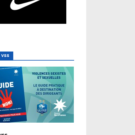
 VSS
 LIGUE
VSS