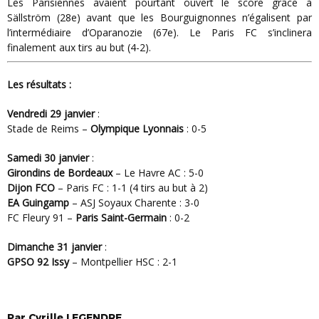
Les Parisiennes avaient pourtant ouvert le score grâce à
Sällström (28e) avant que les Bourguignonnes n’égalisent par
l’intermédiaire d’Oparanozie (67e). Le Paris FC s’inclinera
finalement aux tirs au but (4-2).
Les résultats :
Vendredi 29 janvier
:
Stade de Reims –
Olympique Lyonnais
: 0-5
Samedi 30 janvier
:
Girondins de Bordeaux
– Le Havre AC : 5-0
Dijon FCO
– Paris FC : 1-1 (4 tirs au but à 2)
EA Guingamp
– ASJ Soyaux Charente : 3-0
FC Fleury 91 –
Paris Saint-Germain
: 0-2
Dimanche 31 janvier
:
GPSO 92 Issy
– Montpellier HSC : 2-1
Par
Cyrille
LEGENDRE