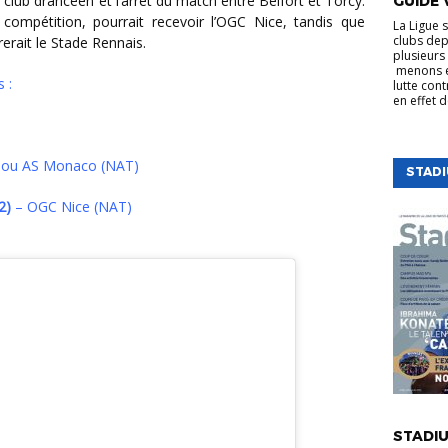
club drancéen et l’arrêt du match entre Belfort et Torcy.
GUIDE 
 compétition, pourrait recevoir l’OGC Nice, tandis que
La Ligue 
clubs dep
erait le Stade Rennais.
plusieurs 
menons e
 :
lutte cont
en effet 
ou AS Monaco (NAT)
STAD
2)
– OGC Nice (NAT)
VIE DE LA
STADIU