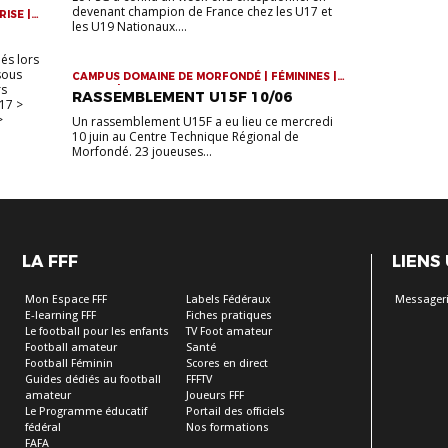
devenant champion de France chez les U17 et
RISE |
les U19 Nationaux....
UE
és lors
 sous
CAMPUS DOMAINE DE MORFONDÉ | FÉMININES |
rs
JEUNES | RASSEMBLEMENTS
RASSEMBLEMENT U15F 10/06
17 >
>
Un rassemblement U15F a eu lieu ce mercredi
10 juin au Centre Technique Régional de
Morfondé. 23 joueuses...
LA FFF
LIENS
Mon Espace FFF
Labels Fédéraux
Messageri
E-learning FFF
Fiches pratiques
Le football pour les enfants
TV Foot amateur
Football amateur
Santé
Football Féminin
Scores en direct
Guides dédiés au football
FFFTV
amateur
Joueurs FFF
Le Programme éducatif
Portail des officiels
fédéral
Nos formations
FAFA