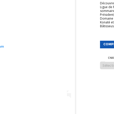
Découvrez
Ligue de 
sommaire
Président
Domaine 
Konaté et
Bâtisseuse
COMP
ram
CHA