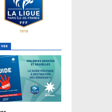
 VSS
 LIGUE
VSS