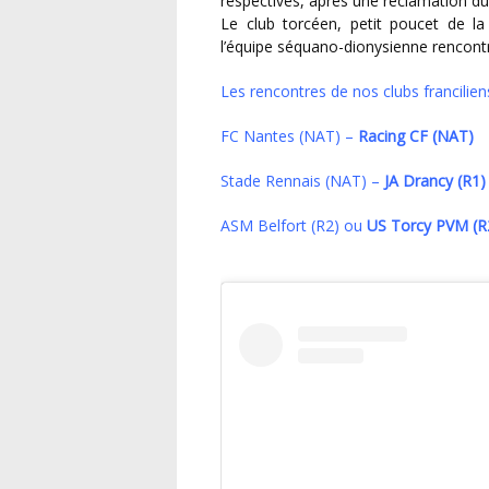
respectives, après une réclamation du 
Le club torcéen, petit poucet de la
l’équipe séquano-dionysienne rencontr
Les rencontres de nos clubs franciliens
FC Nantes (NAT) –
Racing CF (NAT)
Stade Rennais (NAT) –
JA Drancy (R1)
ASM Belfort (R2) ou
US Torcy PVM (R