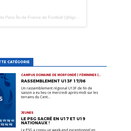
aris Île-de-France de Football (@ligueparisidf)
TTE CATÉGORIE
CAMPUS DOMAINE DE MORFONDÉ | FÉMININES |
JEUNES | RASSEMBLEMENTS
RASSEMBLEMENT U13F 17/06
Un rassemblement régional U13F de fin de
saison a eu lieu ce mercredi après-midi sur les
terrains du Cent...
JEUNES
LE PSG SACRÉ EN U17 ET U19
NATIONAUX !
Le PSG a connu un week-end exceptionnel en