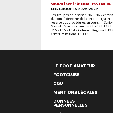
ANCIENS | CDM | FÉMININES | FOOT ENTREP
FUTSAL | JEUNES | SENIORS | VIE DE LA LIG
LES GROUPES 2026-2027
Les groupes de la saison 2026-2027 entérin
du comité directeur de la LPIFF du 4 juillet,
réserve des procédures en cours : > Senio
Masculin > Seniors Féminin > U20 > U18 > U
U16 > U15 > U14 > Critérium Régional U12 
Critérium Régional U13 > U...
LE FOOT AMATEUR
FOOTCLUBS
CGU
MENTIONS LÉGALES
DONNÉES
PERSONNELLES