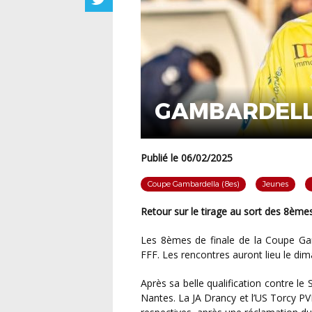
GAMBARDELLA
Publié le 06/02/2025
Coupe Gambardella (8es)
Jeunes
Retour sur le tirage au sort des 8èm
Les 8èmes de finale de la Coupe Gambardella étaient tirés ce jeudi 6 février au siège de la
FFF. Les rencontres auront lieu le di
Après sa belle qualification contre le SM Caen, le Racing CF se déplacera sur la pelouse du FC
Nantes. La JA Drancy et l’US Torcy PV