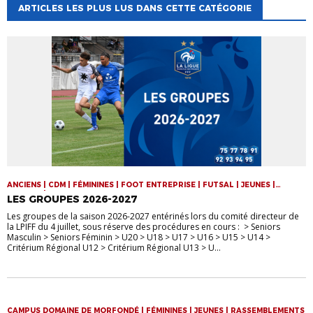
ARTICLES LES PLUS LUS DANS CETTE CATÉGORIE
ANCIENS | CDM | FÉMININES | FOOT ENTREPRISE | FUTSAL | JEUNES |
SENIORS | VIE DE LA LIGUE
LES GROUPES 2026-2027
Les groupes de la saison 2026-2027 entérinés lors du comité directeur de
la LPIFF du 4 juillet, sous réserve des procédures en cours : > Seniors
Masculin > Seniors Féminin > U20 > U18 > U17 > U16 > U15 > U14 >
Critérium Régional U12 > Critérium Régional U13 > U...
CAMPUS DOMAINE DE MORFONDÉ | FÉMININES | JEUNES | RASSEMBLEMENTS