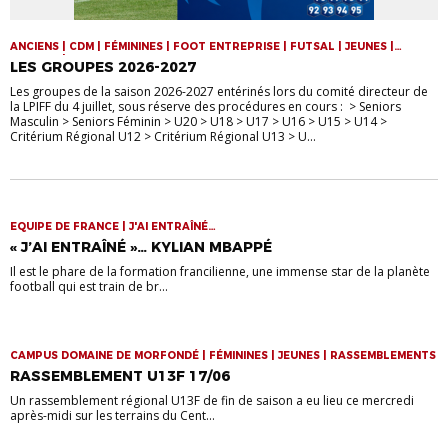
ANCIENS | CDM | FÉMININES | FOOT ENTREPRISE | FUTSAL | JEUNES |
SENIORS | VIE DE LA LIGUE
LES GROUPES 2026-2027
Les groupes de la saison 2026-2027 entérinés lors du comité directeur de
la LPIFF du 4 juillet, sous réserve des procédures en cours : > Seniors
Masculin > Seniors Féminin > U20 > U18 > U17 > U16 > U15 > U14 >
Critérium Régional U12 > Critérium Régional U13 > U...
EQUIPE DE FRANCE | J'AI ENTRAÎNÉ…
« J’AI ENTRAÎNÉ »… KYLIAN MBAPPÉ
Il est le phare de la formation francilienne, une immense star de la planète
football qui est train de br...
CAMPUS DOMAINE DE MORFONDÉ | FÉMININES | JEUNES | RASSEMBLEMENTS
RASSEMBLEMENT U13F 17/06
Un rassemblement régional U13F de fin de saison a eu lieu ce mercredi
après-midi sur les terrains du Cent...