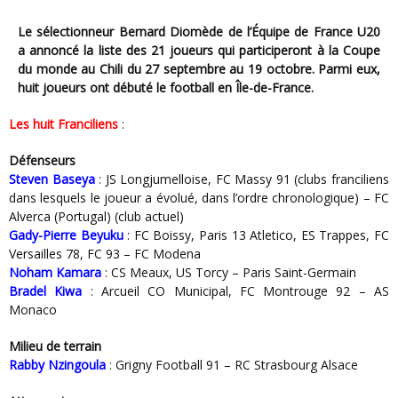
Le sélectionneur Bernard Diomède de l’Équipe de France U20
a annoncé la liste des 21 joueurs qui participeront à la Coupe
du monde au Chili du 27 septembre au 19 octobre. Parmi eux,
huit joueurs ont débuté le football en Île-de-France.
Les huit Franciliens
:
Défenseurs
Steven Baseya
: JS Longjumelloise, FC Massy 91 (clubs franciliens
dans lesquels le joueur a évolué, dans l’ordre chronologique) – FC
Alverca (Portugal) (club actuel)
Gady-Pierre Beyuku
: FC Boissy, Paris 13 Atletico, ES Trappes, FC
Versailles 78, FC 93 – FC Modena
Noham Kamara
: CS Meaux, US Torcy – Paris Saint-Germain
Bradel Kiwa
: Arcueil CO Municipal, FC Montrouge 92 – AS
Monaco
Milieu de terrain
Rabby Nzingoula
: Grigny Football 91 – RC Strasbourg Alsace