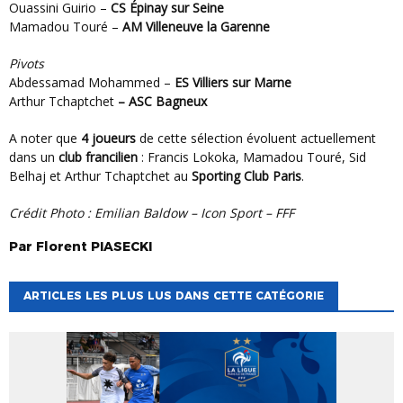
Ouassini Guirio –
CS Épinay sur Seine
Mamadou Touré –
AM Villeneuve la Garenne
Pivots
Abdessamad Mohammed –
ES Villiers sur Marne
Arthur Tchaptchet
– ASC Bagneux
A noter que
4 joueurs
de cette sélection évoluent actuellement
dans un
club francilien
: Francis Lokoka, Mamadou Touré, Sid
Belhaj et Arthur Tchaptchet au
Sporting Club Paris
.
Crédit Photo : Emilian Baldow – Icon Sport – FFF
Par
Florent
PIASECKI
ARTICLES LES PLUS LUS DANS CETTE CATÉGORIE