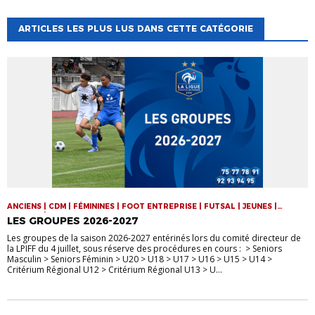
ARTICLES LES PLUS LUS DANS CETTE CATÉGORIE
ANCIENS | CDM | FÉMININES | FOOT ENTREPRISE | FUTSAL | JEUNES |
SENIORS | VIE DE LA LIGUE
LES GROUPES 2026-2027
Les groupes de la saison 2026-2027 entérinés lors du comité directeur de
la LPIFF du 4 juillet, sous réserve des procédures en cours : > Seniors
Masculin > Seniors Féminin > U20 > U18 > U17 > U16 > U15 > U14 >
Critérium Régional U12 > Critérium Régional U13 > U...