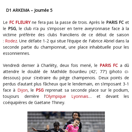
D1 ARKEMA – Journée 5
Le
FC FLEURY
ne fera pas la passe de trois. Après le
PARIS FC
et
le
PSG
, le club n’a pu s’imposer en terre aveyronnaise face à la
victime préférée des clubs franciliens de ce début de saison
:
Rodez
. Une défaite 1-2 qui situe l’équipe de Fabrice Abriel dans la
seconde partie du championnat, une place inhabituelle pour les
essonniennes.
Vendredi dernier à Charléty, deux fois mené, le
PARIS FC
a dû
attendre le doublé de Mathilde Bourdieu (42′, 77′) (photo ci-
dessous) pour s’extraire du piège champenois. Deux points de
perdus d’autant plus fâcheux que le lendemain, en s’imposant 3-1
face à
Dijon
, le
PSG
reprenait sa seconde place sur le podium,
toujours derrière l’
Olympique Lyonnais
… et devant les
coéquipières de Gaëtane Thiney.