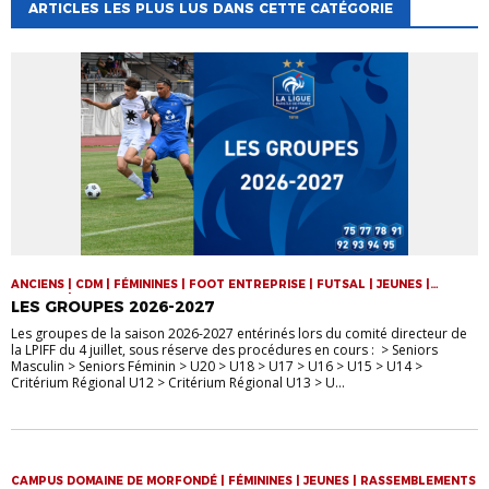
ARTICLES LES PLUS LUS DANS CETTE CATÉGORIE
ANCIENS | CDM | FÉMININES | FOOT ENTREPRISE | FUTSAL | JEUNES |
SENIORS | VIE DE LA LIGUE
LES GROUPES 2026-2027
Les groupes de la saison 2026-2027 entérinés lors du comité directeur de
la LPIFF du 4 juillet, sous réserve des procédures en cours : > Seniors
Masculin > Seniors Féminin > U20 > U18 > U17 > U16 > U15 > U14 >
Critérium Régional U12 > Critérium Régional U13 > U...
CAMPUS DOMAINE DE MORFONDÉ | FÉMININES | JEUNES | RASSEMBLEMENTS