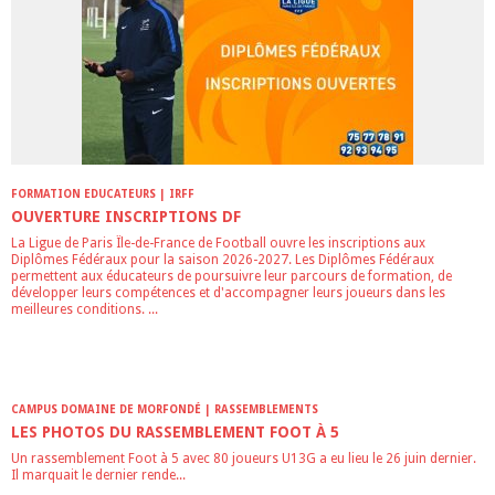
FORMATION EDUCATEURS | IRFF
OUVERTURE INSCRIPTIONS DF
La Ligue de Paris Île-de-France de Football ouvre les inscriptions aux
Diplômes Fédéraux pour la saison 2026-2027. Les Diplômes Fédéraux
permettent aux éducateurs de poursuivre leur parcours de formation, de
développer leurs compétences et d'accompagner leurs joueurs dans les
meilleures conditions. ...
CAMPUS DOMAINE DE MORFONDÉ | RASSEMBLEMENTS
LES PHOTOS DU RASSEMBLEMENT FOOT À 5
Un rassemblement Foot à 5 avec 80 joueurs U13G a eu lieu le 26 juin dernier.
Il marquait le dernier rende...