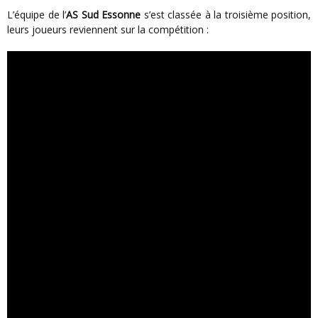
L’équipe de l’
AS Sud Essonne
s’est classée à la troisième position,
leurs joueurs reviennent sur la compétition :