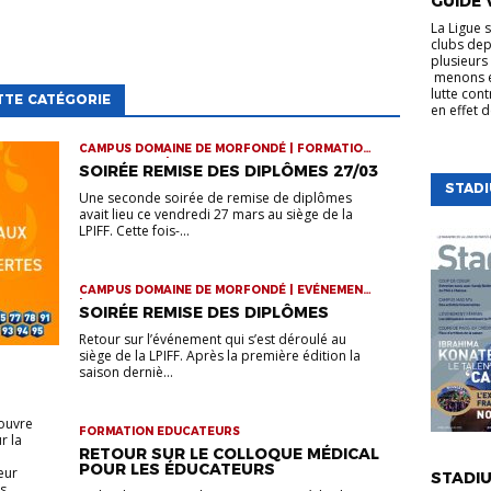
GUIDE 
La Ligue 
clubs dep
plusieurs 
menons e
lutte cont
TTE CATÉGORIE
en effet 
CAMPUS DOMAINE DE MORFONDÉ | FORMATION
EDUCATEURS | VIE DE LA LIGUE
SOIRÉE REMISE DES DIPLÔMES 27/03
STAD
Une seconde soirée de remise de diplômes
avait lieu ce vendredi 27 mars au siège de la
LPIFF. Cette fois-...
CAMPUS DOMAINE DE MORFONDÉ | EVÉNEMENTS
| FORMATION EDUCATEURS
SOIRÉE REMISE DES DIPLÔMES
Retour sur l’événement qui s’est déroulé au
siège de la LPIFF. Après la première édition la
saison derniè...
 ouvre
FORMATION EDUCATEURS
r la
VIE DE LA
RETOUR SUR LE COLLOQUE MÉDICAL
POUR LES ÉDUCATEURS
eur
STADIU
s