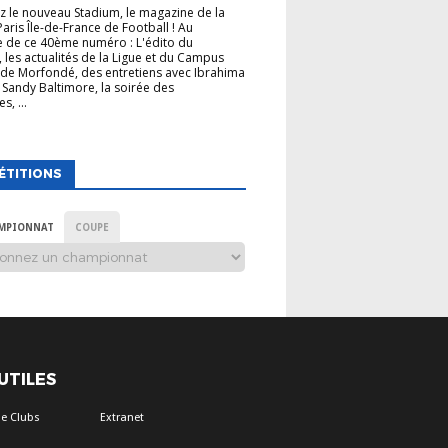
 le nouveau Stadium, le magazine de la
Paris Île-de-France de Football ! Au
 de ce 40ème numéro : L'édito du
, les actualités de la Ligue et du Campus
de Morfondé, des entretiens avec Ibrahima
 Sandy Baltimore, la soirée des
s, ...
ÉTITIONS
MPIONNAT
COUPE
 UTILES
e Clubs
Extranet