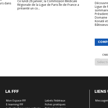
Ce lundi 26 janvier, la Commission Médicale
Découvrez
urs dans
Régionale de la Ligue de Paris Île-de-France a
Ligue de 
présenté un co...
sommaire
Président
Domaine 
Konaté et
Bâtisseuse
COMP
CHA
LA FFF
LIENS
Mon Espace FFF
Labels Fédéraux
Messageri
E-learning FFF
Fiches pratiques