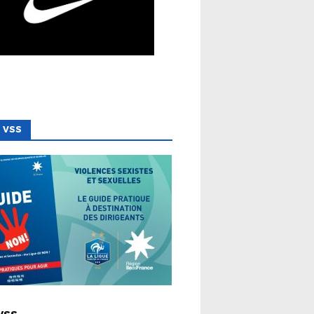
 VSS
 LIGUE
VSS