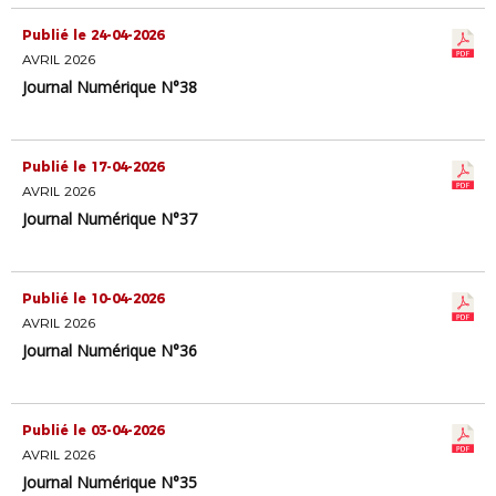
Publié le 24-04-2026
AVRIL 2026
Journal Numérique N°38
Publié le 17-04-2026
AVRIL 2026
Journal Numérique N°37
Publié le 10-04-2026
AVRIL 2026
Journal Numérique N°36
Publié le 03-04-2026
AVRIL 2026
Journal Numérique N°35