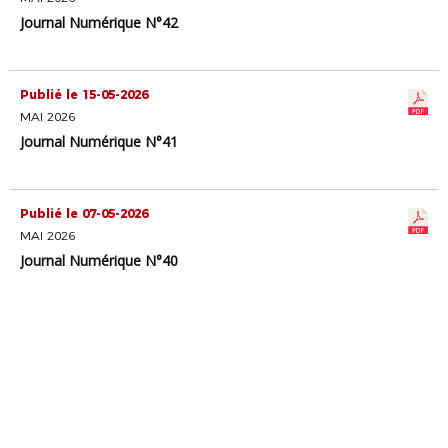
Journal Numérique N°42
Publié le 15-05-2026
MAI 2026
Journal Numérique N°41
Publié le 07-05-2026
MAI 2026
Journal Numérique N°40