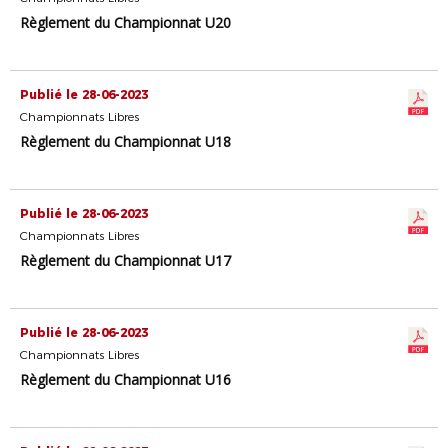
Règlement du Championnat U20
Publié le 28-06-2023
Championnats Libres
Règlement du Championnat U18
Publié le 28-06-2023
Championnats Libres
Règlement du Championnat U17
Publié le 28-06-2023
Championnats Libres
Règlement du Championnat U16