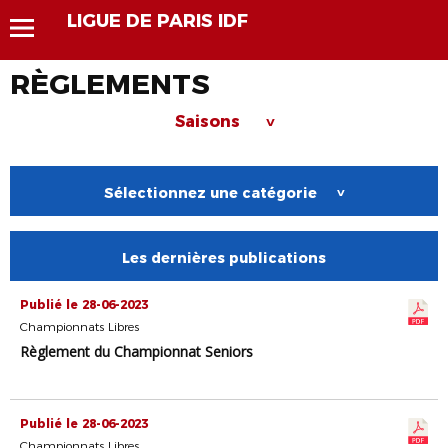
LIGUE DE PARIS IDF
RÈGLEMENTS
Saisons
>
Sélectionnez une catégorie
>
Les dernières publications
Publié le 28-06-2023
Championnats Libres
Règlement du Championnat Seniors
Publié le 28-06-2023
Championnats Libres