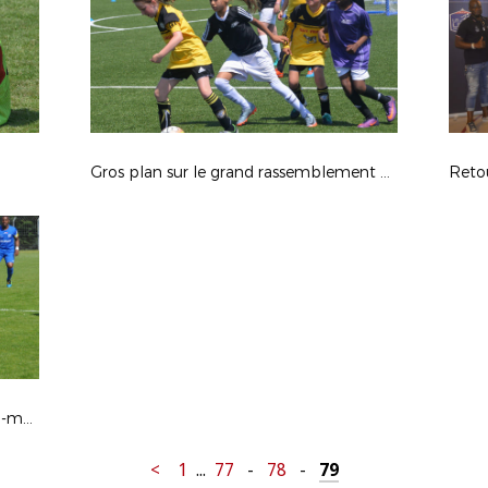
Gros plan sur le grand rassemblement fillofoot
Retou
Au coeur de la fête du football ultra-marin, le sacre de l'US Nett en images
<
1
...
77
-
78
-
79