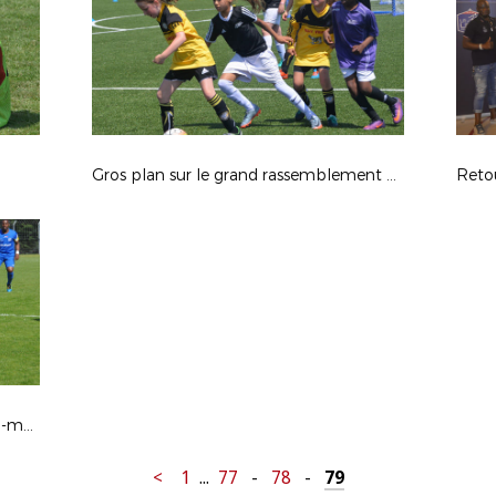
Gros plan sur le grand rassemblement fillofoot
Retou
Au coeur de la fête du football ultra-marin, le sacre de l'US Nett en images
<
1
...
77
-
78
-
79