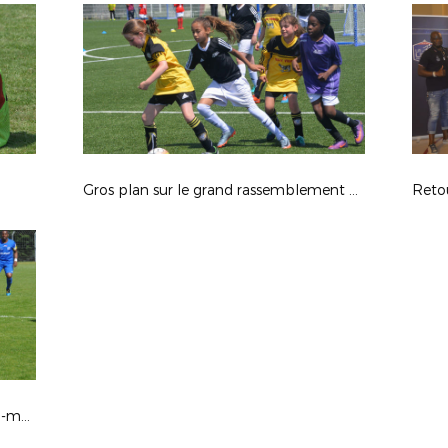
Gros plan sur le grand rassemblement fillofoot
Retou
Au coeur de la fête du football ultra-marin, le sacre de l'US Nett en images