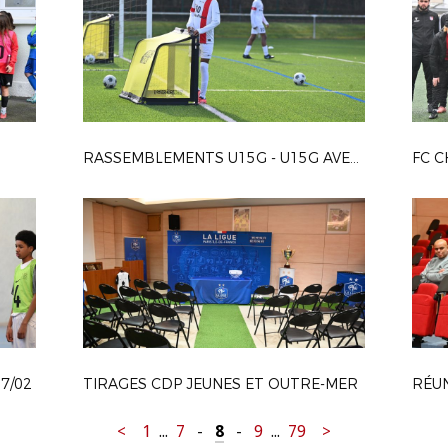
RASSEMBLEMENTS U15G - U15G AVENIR
FC C
7/02
TIRAGES CDP JEUNES ET OUTRE-MER
RÉUN
<
1
...
7
-
8
-
9
...
79
>