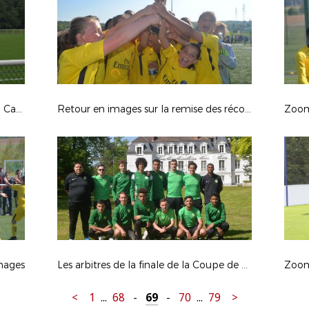
La préparation de Clément Turpin à Campus Paris
Retour en images sur la remise des récompenses du Festival Foot U13
Zoom 
images
Les arbitres de la finale de la Coupe de France à Campus Paris
<
1
...
68
-
69
-
70
...
79
>