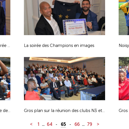
La remise des récompenses de la soirée des Champions
La soirée des Champions en images
Noisy
Focus sur le match caritatif au Stade de France
Gros plan sur la réunion des clubs N3 et R1
<
1
...
64
-
65
-
66
...
79
>