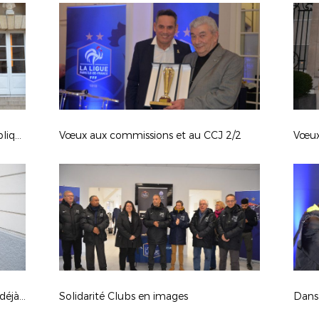
Colloque "les Semeuses de la République" 1/2
Vœux aux commissions et au CCJ 2/2
Vœux
Zoom sur "le football féminin, c'est déjà un but"
Solidarité Clubs en images