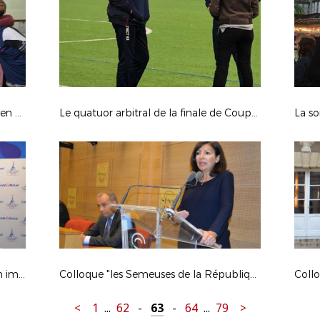
Gros plan sur la victoire francilienne en Coupe des Régions
Le quatuor arbitral de la finale de Coupe de France en préparation à Morfondé
La so
Le tirage au sort au Crédit Mutuel en images
Colloque "les Semeuses de la République" 2/2
<
1
...
62
-
63
-
64
...
79
>