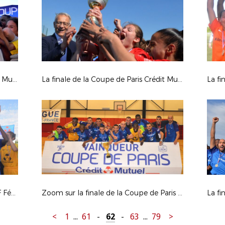
La finale de la Coupe de Paris Crédit Mutuel IDF U14
La finale de la Coupe de Paris Crédit Mutuel IDF Féminines U19
La Coupe de Paris Crédit Mutuel IDF Féminines seniors
Zoom sur la finale de la Coupe de Paris Crédit Mutuel IDF Futsal
<
1
...
61
-
62
-
63
...
79
>