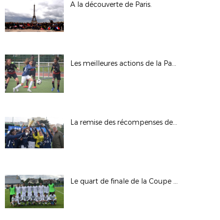
A la découverte de Paris.
Les meilleures actions de la Paris Ladies Cup en action.
La remise des récompenses de la Paris Ladies Cup.
Le quart de finale de la Coupe des Régions UEFA en images